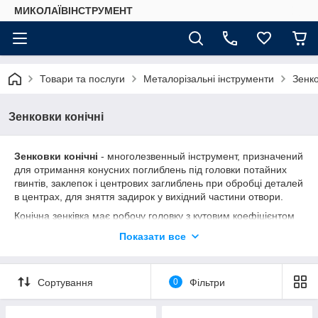
МИКОЛАЇВІНСТРУМЕНТ
Товари та послуги
Металорізальні інструменти
Зенко
Зенковки конічні
Зенковки конічні
- многолезвенный інструмент, призначений
для отримання конусних поглиблень під головки потайних
гвинтів, заклепок і центрових заглиблень при обробці деталей
в центрах, для зняття задирок у вихідний частини отвори.
Конічна зенківка має робочу головку з кутовим коефіцієнтом
конуса в 60, 90, 120 градусів.
Показати все
Ріжучу частину зенковки виготовляють з швидкорізальної
сталі, яка забезпечує інструмент працездатністю і високою
зносостійкістю.
Сортування
0
Фільтри
Зенкування проводиться на токарних, фрезерних,
розточувальних, свердлильних верстатах на малих обертах.