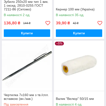
Зубило 250х20 мм тип 1 вик.
1 оксид. 2810-0255 ГОСТ
7211-86 (Ситомо)
Кернер 100 мм (Україна)
В наявності 2 од.
В наявності 35 од.
136,80
39,90
₴
₴
144 ₴
42 ₴
Купити
Купити
–5%
Чертилка 7х160 мм з тв./спл.
вставкою (вн./зав.)
Валик "Велюр" 50/15 мм
Під замовлення
В наявності 4 од.