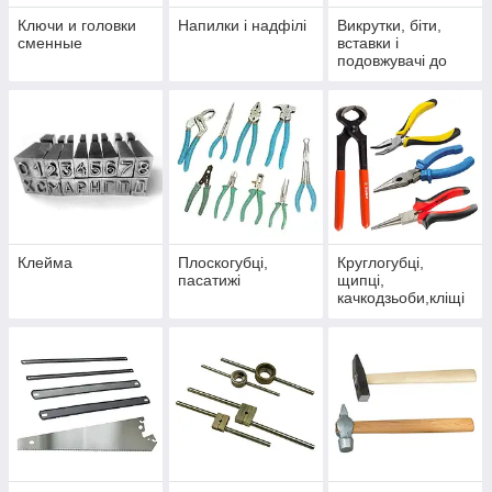
Ключи и головки
Напилки і надфілі
Викрутки, біти,
сменные
вставки і
подовжувачі до
викрутка
Клейма
Плоскогубці,
Круглогубці,
пасатижі
щипці,
качкодзьоби,кліщі