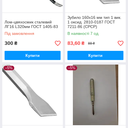
Зубило 160х16 мм тип 1 вик.
Лом-цвяхосмик сталевий
1 оксид. 2810-0187 ГОСТ
ЛГ16 L320мм ГОСТ 1405-83
7211-86 (СРСР)
Під замовлення
В наявності 7 од.
300
83,60
₴
₴
88 ₴
Купити
Купити
–5%
–5%