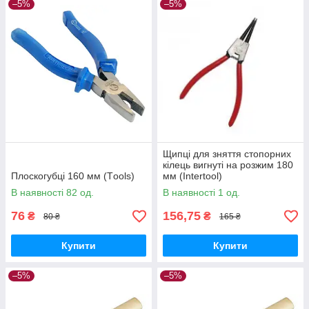
–5%
–5%
Щипці для зняття стопорних
кілець вигнуті на розжим 180
Плоскогубці 160 мм (Тools)
мм (Intertool)
В наявності 82 од.
В наявності 1 од.
76
156,75
₴
₴
80 ₴
165 ₴
Купити
Купити
–5%
–5%