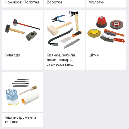
Ножівкові Полотна
Воротки
Молотки
Кувалди
Киянки, зубила,
Щітки
ломи, сокири,
стамески і інші
слюсарні,
будівельні
інструменти
Інші інструменти
та інше