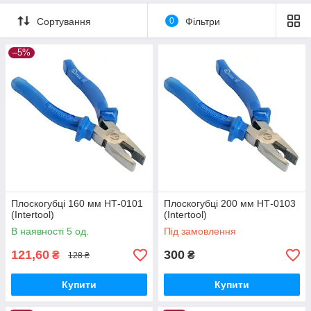
Сортування
0
Фільтри
–5%
Плоскогубці 160 мм НТ-0101
Плоскогубці 200 мм НТ-0103
(Intertool)
(Intertool)
В наявності 5 од.
Під замовлення
121,60
300
₴
₴
128 ₴
Купити
Купити