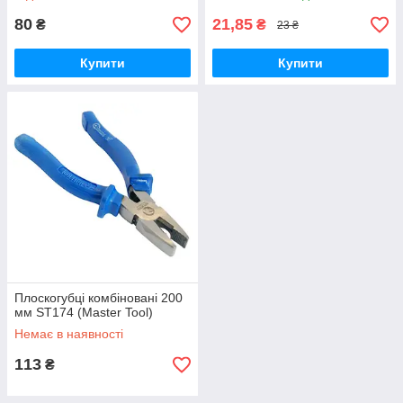
80
21,85
₴
₴
23 ₴
Купити
Купити
Плоскогубці комбіновані 200
мм ST174 (Master Tool)
Немає в наявності
113
₴