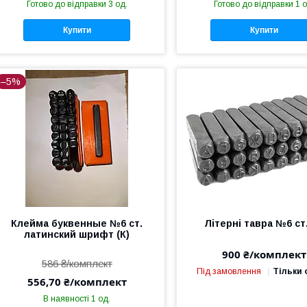
Готово до відправки 3 од.
Готово до відправки 1 о
Купити
Купити
–5%
Клейма буквенные №6 ст.
Літерні тавра №6 ст.
латинский шрифт (К)
900 ₴/комплект
586 ₴/комплект
Під замовлення
Тільки
556,70 ₴/комплект
В наявності 1 од.