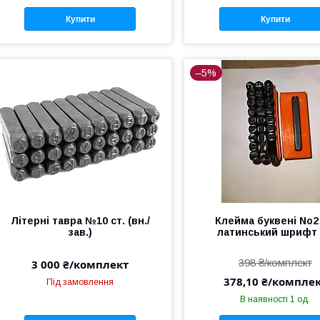
Купити
Купити
–5%
Літерні тавра №10 ст. (вн./
Клейма буквені No2 
зав.)
латинський шрифт 
398 ₴/комплект
3 000 ₴/комплект
378,10 ₴/компле
Під замовлення
В наявності 1 од.