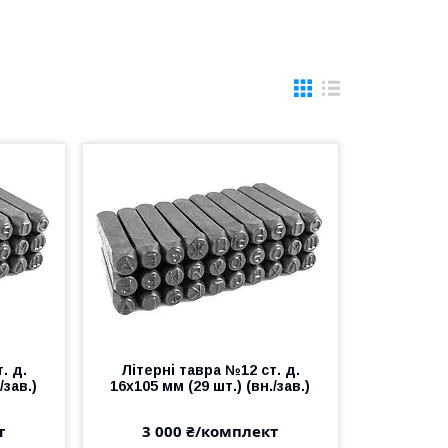
. д.
Літерні тавра №12 ст. д.
/зав.)
16х105 мм (29 шт.) (вн./зав.)
т
3 000 ₴/комплект