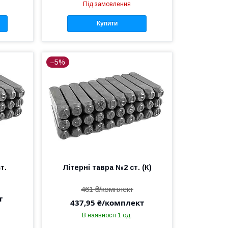
Під замовлення
Купити
–5%
т.
Літерні тавра №2 ст. (К)
461 ₴/комплект
т
437,95 ₴/комплект
В наявності 1 од.