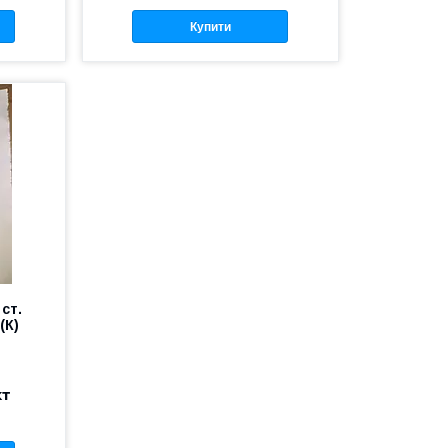
Купити
ст.
(К)
кт