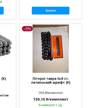
д.
Купити
–5%
 (К)
Літерні тавра №8 ст.
латинський шрифт (К)
758 ₴/комплект
 оптом
720,10 ₴/комплект
В наявності 1 од.