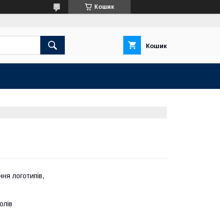
Кошик
Кошик
ня логотипів,
олів