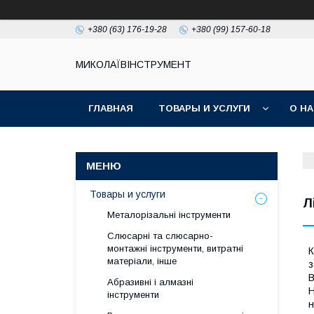
+380 (63) 176-19-28
+380 (99) 157-60-18
МИКОЛАЇВІНСТРУМЕНТ
ГЛАВНАЯ
ТОВАРЫ И УСЛУГИ
О Н
Товары и услуги
Л
Металорізальні інструменти
Слюсарні та слюсарно-
монтажні інструменти, витратні
К
матеріали, інше
з
В
Абразивні і алмазні
Н
інструменти
н