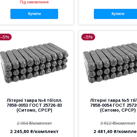
Під замовлення
Купити
Купити
–5%
–5%
Літерні тавра №4 тб/спл.
Літерні тавра №5 тб/
7858-0053 ГОСТ 25726-83
7858-0054 ГОСТ 2572
(Ситомо, СРСР)
(Ситомо, СРСР)
2 364 ₴/комплект
2 612 ₴/комплект
2 245,80 ₴/комплект
2 481,40 ₴/компле