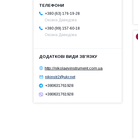
+380 (63) 176-19-28
Оксана Давидова
+380 (99) 157-60-18
Оксана Давидова
http://nikolaevinstrument.com.ua
nikinstr2@ukr.net
+380631761928
+380631761928