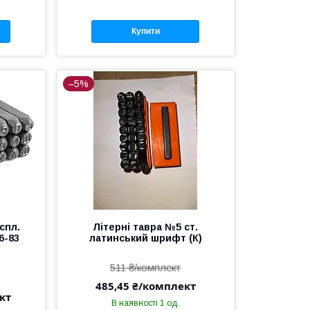
Купити
–5%
спл.
Літерні тавра №5 ст.
6-83
латинський шрифт (К)
511 ₴/комплект
485,45 ₴/комплект
кт
В наявності 1 од.