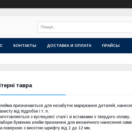
АС
КОНТАКТЫ
ДОСТАВКА И ОПЛАТА
ПРАЙСЫ
ітерні тавра
лейма призначаються для незабутнє маркування деталей, нанесен
ахисту від підробок і т. п.
иготовляються з вуглецевої сталі і зі вставками з твердого сплаву.
абори буквених клейм призначені для механічного нанесення симв
а поверхню з висотою шрифту від 2 до 12 мм.