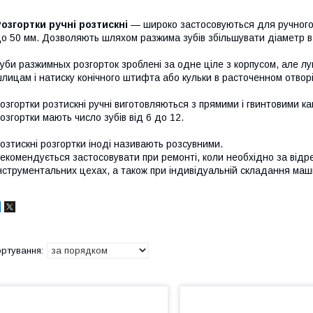
озгортки ручні розтискні
— широко застосовуються для ручного 
о 50 мм. Дозволяють шляхом разжима зубів збільшувати діаметр в
уби разжимных розгорток зроблені за одне ціле з корпусом, але л
лицам і натиску конічного штифта або кульки в расточенном отворі
озгортки розтискні ручні виготовляються з прямими і гвинтовими к
озгортки мають число зубів від 6 до 12.
озтискні розгортки іноді називають розсувними.
екомендується застосовувати при ремонті, коли необхідно за відре
нструментальних цехах, а також при індивідуальній складання маш