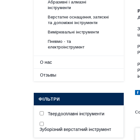
Абразивні і алмазні
інструменти
Р
д
Верстатне оснащення, затискні
та допоміжні інструменти
З
Вимірювальні інструменти
ш
Пневмо - та
Р
електроінструмент
Р
О нас
Р
Р
Отзывы
і
ФІЛЬТРИ
Твердосплавні інструменти
Зуборізний верстатний інструмент