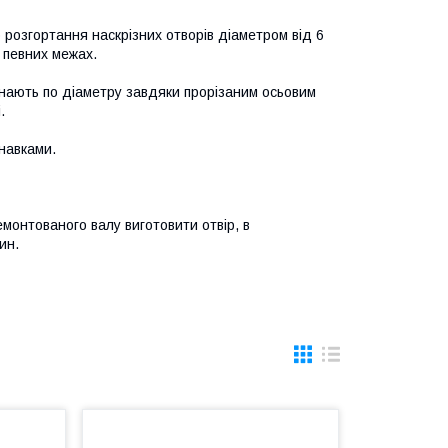
розгортання наскрізних отворів діаметром від 6
 певних межах.
унають по діаметру завдяки прорізаним осьовим
.
анавками.
монтованого валу виготовити отвір, в
ин.