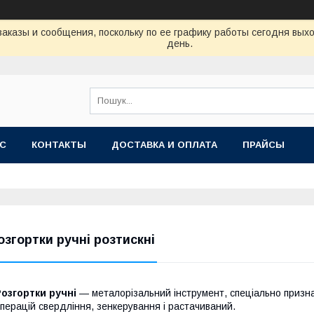
аказы и сообщения, поскольку по ее графику работы сегодня вых
день.
АС
КОНТАКТЫ
ДОСТАВКА И ОПЛАТА
ПРАЙСЫ
озгортки ручні розтискні
Розгортки ручні
— металорізальний інструмент, спеціально призна
перацій свердління, зенкерування і растачиваний.