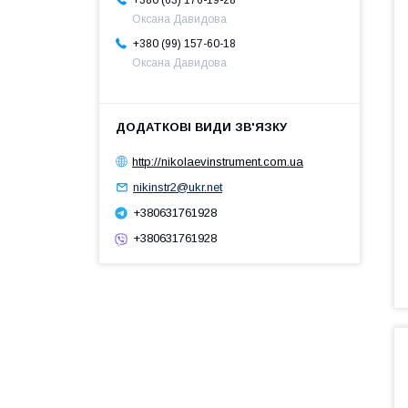
Оксана Давидова
+380 (99) 157-60-18
Оксана Давидова
http://nikolaevinstrument.com.ua
nikinstr2@ukr.net
+380631761928
+380631761928