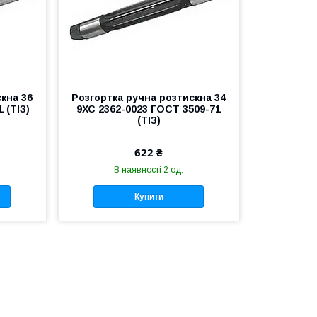
кна 36
Розгортка ручна розтискна 34
 (ТІЗ)
9ХС 2362-0023 ГОСТ 3509-71
(ТІЗ)
622 ₴
В наявності 2 од.
Купити