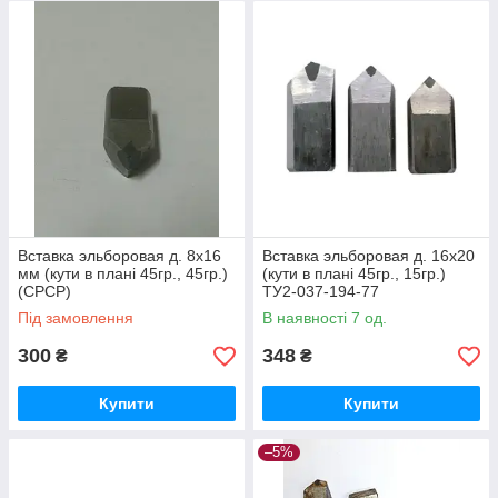
твердості, аж до вибілених, твердих сплавів з вмістом
кобальту більше 15%.
Вставка эльборовая д. 8х16
Вставка эльборовая д. 16х20
мм (кути в плані 45гр., 45гр.)
(кути в плані 45гр., 15гр.)
(СРСР)
ТУ2-037-194-77
(Алмазинструмент)
Під замовлення
В наявності 7 од.
300
348
₴
₴
Купити
Купити
–5%