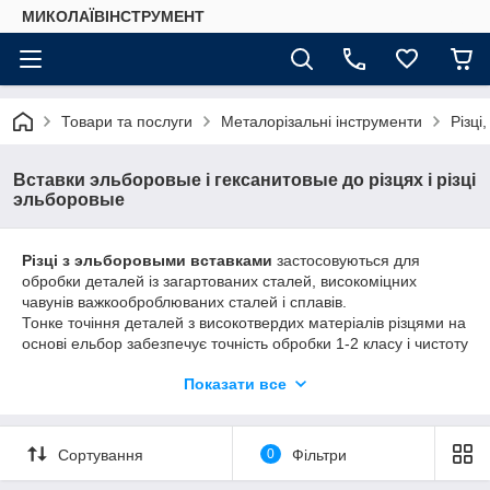
МИКОЛАЇВІНСТРУМЕНТ
Товари та послуги
Металорізальні інструменти
Різці
Вставки эльборовые і гексанитовые до різцях і різці
эльборовые
Різці з эльборовыми вставками
застосовуються для
обробки деталей із загартованих сталей, високоміцних
чавунів важкооброблюваних сталей і сплавів.
Тонке точіння деталей з високотвердих матеріалів різцями на
основі ельбор забезпечує точність обробки 1-2 класу і чистоту
оброблених поверхонь в межах 7-9 класів.
Показати все
Вставки оснащені ріжучими елементами з синтетичних
надтвердих матеріалів (ВТМ) на основі кубічного нітриду бору
(Ельбор-Р і Гексанит-Р).
Сортування
0
Фільтри
Вставки застосовуються для чистової і получистового точіння
загартованих сталей твердістю до 70 HRC, чавунів будь-якої