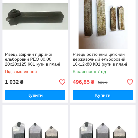
Різець збірний підрізної
Різець розточний цілісний
ельборовий РЕО 80.00
державочный ельборовий
20х20х125 К01 кути в плані
16х12х80 К01 (кути в плані
92*, 2* зі вставкою д. 8х16 мм
45гр., 15гр.) (СРСР)
Під замовлення
В наявності 7 од.
1 032
496,85
₴
₴
523 ₴
Купити
Купити