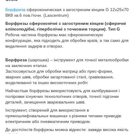
Борфреза
сфероконическая з загостреним кінцем G 12x25x70
ВК8 хв.6 пов./точн. (Lascentrum)
Борфрезы сфероконічні з загостреним кінцем (сферичні
еліпсоподібні, гіперболічні з точковим торцем). Тип G
Робоча частина борфрезы має сфероконическую
конфігурацію, яка підходить для обробки країв, а так само для
видалення задирів в отворах.
Борфреза
(шарошка)
– інструмент для точної металообробки
на заключних етапах.
Застосовується для обробки матриці або прес-форми,
зварних швів, обробки загартованої сталі, гравіювання,
моделюванні та інших високоточних робіт.
Найчастіше борфрезы використовують для калібрування і
поліровки існуючих технологічних отворів, точної підгонки
деталей, зачищення зварювальних швів.
Інструмент, створений для використання в
прямошлифовальных машинах з різними типами приводів:
електричним або пневматичним приводом.
До достоїнств борфрезы можна віднести: завжди висока якість