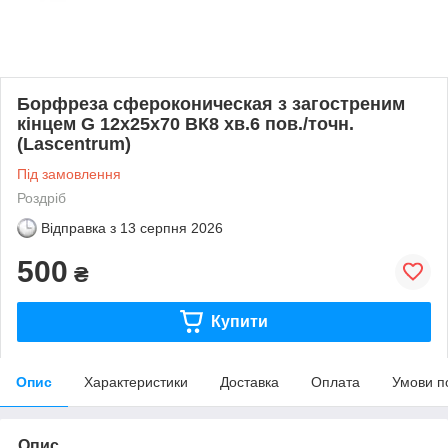
Борфреза сфероконическая з загостреним
кінцем G 12x25x70 ВК8 хв.6 пов./точн.
(Lascentrum)
Під замовлення
Роздріб
Відправка з
13 серпня 2026
500
₴
Купити
Опис
Характеристики
Доставка
Оплата
Умови п
Опис