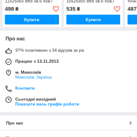
12x25x65 ВК8 хв.6 пов./
10х25х65 ВК8 хв.6 пов./
точн.
точн. (Lascentrum)
точн. (К)
498
535
487
₴
₴
Купити
Купити
Про нас
97% позитивних з 34 відгуків за рік
Працює з 13.11.2013
м. Миколаїв
Миколаїв, Україна
Контакти
Сьогодні вихідний
Показати весь графік роботи
Про нас