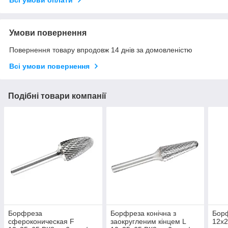
Умови повернення
Повернення товару впродовж 14 днів за домовленістю
Всі умови повернення
Подібні товари компанії
Борфреза
Борфреза конічна з
Борф
сфероконическая F
заокругленим кінцем L
12х2