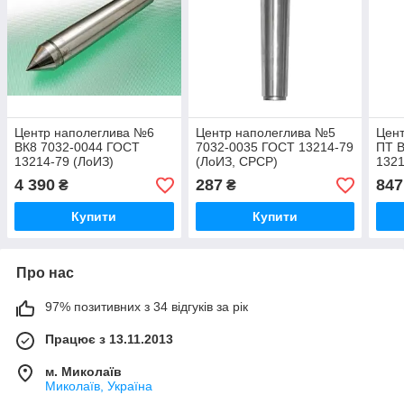
Центр наполеглива №6
Центр наполеглива №5
Цен
ВК8 7032-0044 ГОСТ
7032-0035 ГОСТ 13214-79
ПТ 
13214-79 (ЛоИЗ)
(ЛоИЗ, СРСР)
1321
4 390
287
847
₴
₴
Купити
Купити
Про нас
97% позитивних з 34 відгуків за рік
Працює з 13.11.2013
м. Миколаїв
Миколаїв, Україна