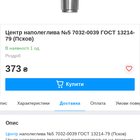
Центр наполеглива №5 7032-0039 ГОСТ 13214-
79 (Псков)
В наявності 1 од.
Роздріб
373
₴
Купити
пис
Характеристики
Доставка
Оплата
Умови пове
Опис
Центр
наполеглива №5 7032-0039 ГОСТ 13214-79 (Псков)
Центр наполеглива верстатний використовується на токарних