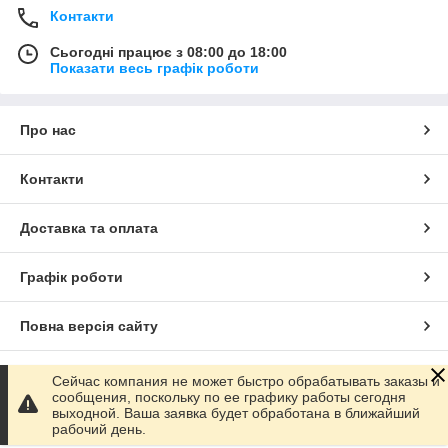
Контакти
Сьогодні працює з 08:00 до 18:00
Показати весь графік роботи
Про нас
Контакти
Доставка та оплата
Графік роботи
Повна версія сайту
Сайт створено на маркетплейсі
Prom.ua
Сейчас компания не может быстро обрабатывать заказы и
сообщения, поскольку по ее графику работы сегодня
выходной. Ваша заявка будет обработана в ближайший
Політика конфіденційності
рабочий день.