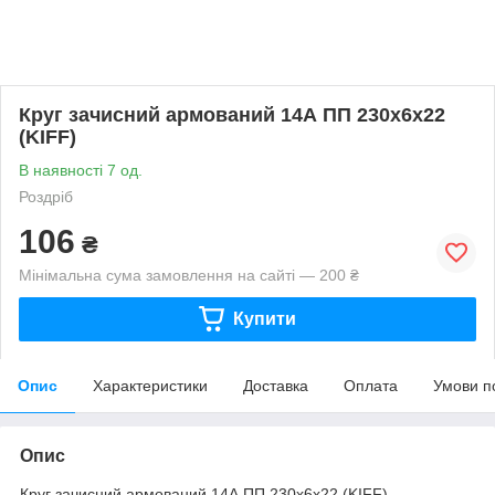
Круг зачисний армований 14А ПП 230х6х22
(KIFF)
В наявності 7 од.
Роздріб
106
₴
Мінімальна сума замовлення на сайті — 200 ₴
Купити
Опис
Характеристики
Доставка
Оплата
Умови п
Опис
Круг зачисний армований 14А ПП 230х6х22 (KIFF)