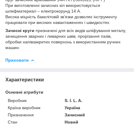
При виготовленні зачисних кіл використовується
шлифматериал – електрокорунд 14 А.
Висока міцність бакелітовій зв'язки дозволяє інструменту
працювати при високих навантаженнях і швидкостях.
Зачисні круги
призначені для всіх видів шліфування металу,
зачищення зварних і ливарних швів, прорізання пазів,
обробки напівзакритих поверхонь з використанням ручних
машин.
Приховати
Характеристики
Основні атрибути
Виробник
S. I. L. A.
Країна виробник
Україна
Призначення
Зачисний
Стан
Новий