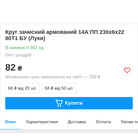
Круг зачисний армований 14А ПП 230х6х22
80Т1 БУ (Луки)
В наявності 302 од.
Опт і роздріб
82
₴
Мінімальна сума замовлення на сайті — 200 ₴
68 ₴
від 20 шт.
58 ₴
від 50 шт.
Купити
Опис
Характеристики
Доставка
Оплата
Умови п