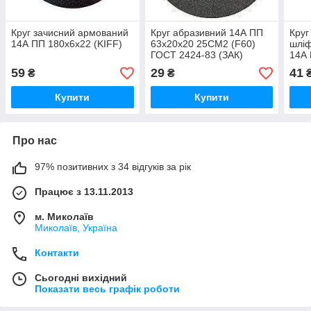
Круг зачисний армований
Круг абразивний 14А ПП
Круг
14А ПП 180х6х22 (KIFF)
63х20х20 25СМ2 (F60)
шліф
ГОСТ 2424-83 (ЗАК)
14А 
(Wer
59
29
41
₴
₴
Купити
Купити
Про нас
97% позитивних з 34 відгуків за рік
Працює з 13.11.2013
м. Миколаїв
Миколаїв, Україна
Контакти
Сьогодні вихідний
Показати весь графік роботи