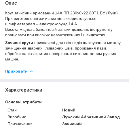
Опис
Круг зачисний армований 14А ПП 230х6х22 80Т1 БУ (Луки)
При виготовленні зачисних кіл використовується
шлифматериал – електрокорунд 14 А.
Висока міцність бакелітовій зв'язки дозволяє інструменту
працювати при високих навантаженнях і швидкостях.
Зачисні круги
призначені для всіх видів шліфування металу,
зачищення зварних і ливарних швів, прорізання пазів,
обробки напівзакритих поверхонь з використанням ручних
машин.
Приховати
Характеристики
Основні атрибути
Стан
Новий
Виробник
Лужский Абразивний Завод
Призначення
Зачисний