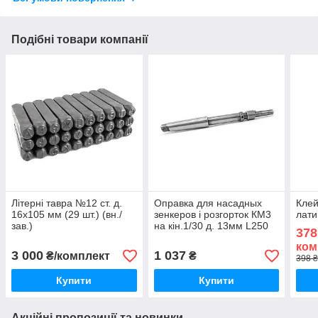
Подібні товари компанії
Літерні тавра №12 ст. д.
Оправка для насадных
Клей
16х105 мм (29 шт.) (вн./
зенкеров і розгорток КМ3
лати
зав.)
на кін.1/30 д. 13мм L250
378
6230-0332 ГОСТ 13044-83
ком
(СРСР)
3 000
1 037
₴/комплект
₴
398 ₴
Купити
Купити
Акційні пропозиції та новинки