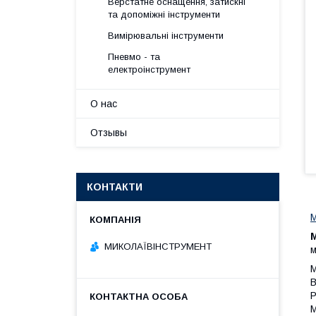
Верстатне оснащення, затискні
та допоміжні інструменти
Вимірювальні інструменти
Пневмо - та
електроінструмент
О нас
Отзывы
КОНТАКТИ
М
МИКОЛАЇВІНСТРУМЕНТ
м
М
В
Р
М