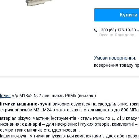
Купити
+380 (63) 176-19-28
Оксана Давидова
повернення товару п
ітчик
м/р М18х2 №2 лев. шахм. Р6М5 (вн./зав.)
Мітчики машинно-ручні
використовуються на свердлильних, токар
етричної різьби М2...М24 в заготовках із сталі міцністю до 800 МПа,
атеріал ріжучої частини інструментів - сталь Р6М5 по 1, 2 і 3 клас
иконання: одинарні – для наскрізних і глухих отворів, комплектні – 
озміри таких мітчиків стандартизовані.
ашинно-ручні мітчики випускаються комплектами з двох або трьох 