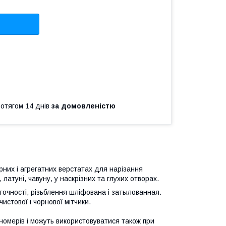
ротягом 14 днів
за домовленістю
них і агрегатних верстатах для нарізання
 латуні, чавуну, у наскрізних та глухих отворах.
у точності, різьблення шліфована і затылованная.
чистової і чорнової мітчики.
номерів і можуть використовуватися також при