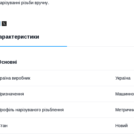
арізуванні різьби вручну.
арактеристики
Основні
раїна виробник
Україна
ризначення
Машинно
рофіль нарізуваного різьблення
Метричн
Стан
Новий