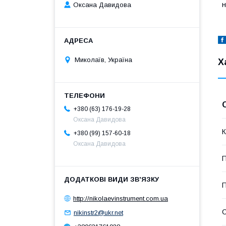
н
Оксана Давидова
Миколаїв, Україна
Х
+380 (63) 176-19-28
Оксана Давидова
К
+380 (99) 157-60-18
Оксана Давидова
П
П
http://nikolaevinstrument.com.ua
nikinstr2@ukr.net