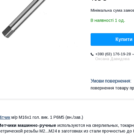
Мінімальна сума замов
В наявності 1 од.
Купити
+380 (63) 176-19-28
Оксана Давидова
повернення товару п
ітчик
м/р М16х1 гол. вик. 1 Р6М5 (вн./зав.)
Метчики машинно-ручные
используются на сверлильных, токарн
етрической резьбы М2...М24 в заготовках из стали прочностью до 8