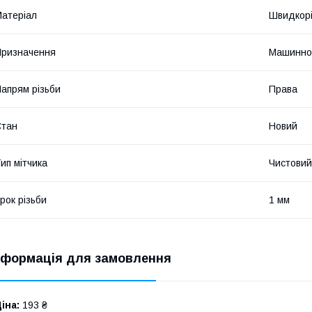
атеріал
Швидкорі
ризначення
Машинно
апрям різьби
Права
Стан
Новий
ип мітчика
Чистовий
рок різьби
1 мм
нформація для замовлення
іна:
193 ₴