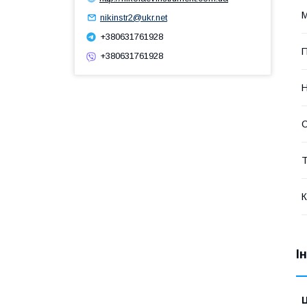
М
nikinstr2@ukr.net
+380631761928
П
+380631761928
Н
Т
К
І
Ц