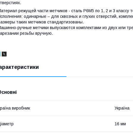
тверстиях.
атериал режущей части метчиков - сталь Р6М5 по 1, 2 и 3 классу
сполнения: одинарные – для сквозных и глухих отверстий, компле
азмеры таких метчиков стандартизованы.
ашинно-ручные метчики выпускаются комплектами из двух или тре
арезании резьбы вручную.
арактеристики
Основні
раїна виробник
Україна
іаметр
16 мм