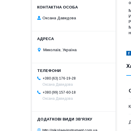
о
М
И
Оксана Давидова
Р
М
н
Миколаїв, Україна
Х
+380 (63) 176-19-28
Оксана Давидова
+380 (99) 157-60-18
Оксана Давидова
К
Д
http://nikolaevinstrument.com.ua