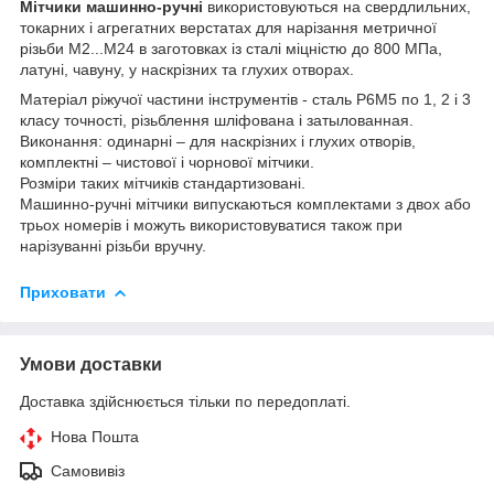
Мітчики машинно-ручні
використовуються на свердлильних,
токарних і агрегатних верстатах для нарізання метричної
різьби М2...М24 в заготовках із сталі міцністю до 800 МПа,
латуні, чавуну, у наскрізних та глухих отворах.
Матеріал ріжучої частини інструментів - сталь Р6М5 по 1, 2 і 3
класу точності, різьблення шліфована і затылованная.
Виконання: одинарні – для наскрізних і глухих отворів,
комплектні – чистової і чорнової мітчики.
Розміри таких мітчиків стандартизовані.
Машинно-ручні мітчики випускаються комплектами з двох або
трьох номерів і можуть використовуватися також при
нарізуванні різьби вручну.
Приховати
Умови доставки
Доставка здійснюється тільки по передоплаті.
Нова Пошта
Самовивіз