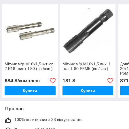
Мітчик м/р М16х1,5 к-т ісп.
Мітчик м/р М16х1,5 вик. 1
Довб
2 Р18 гвинт. L80 (вн./зав.)
гол. L 80 Р6М5 (вн./зав.)
20х1
Р6М5
зав.)
684
181
871
₴/комплект
₴
Купити
Купити
Про нас
100% позитивних з 33 відгуків за рік