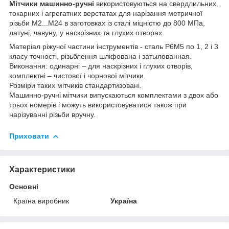
Мітчики машинно-ручні
використовуються на свердлильних,
токарних і агрегатних верстатах для нарізання метричної
різьби М2...М24 в заготовках із сталі міцністю до 800 МПа,
латуні, чавуну, у наскрізних та глухих отворах.
Матеріал ріжучої частини інструментів - сталь Р6М5 по 1, 2 і 3
класу точності, різьблення шліфована і затылованная.
Виконання: одинарні – для наскрізних і глухих отворів,
комплектні – чистової і чорнової мітчики.
Розміри таких мітчиків стандартизовані.
Машинно-ручні мітчики випускаються комплектами з двох або
трьох номерів і можуть використовуватися також при
нарізуванні різьби вручну.
Приховати
Характеристики
Основні
Країна виробник
Україна