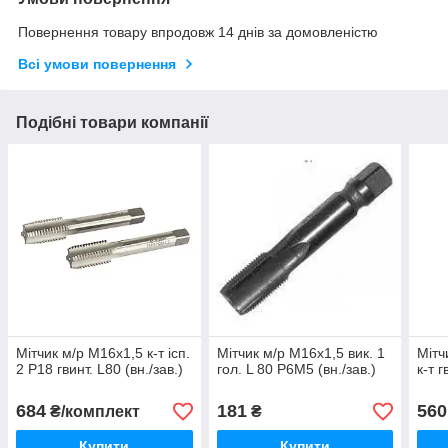
Повернення товару впродовж 14 днів за домовленістю
Всі умови повернення
Подібні товари компанії
Мітчик м/р М16х1,5 к-т ісп.
Мітчик м/р М16х1,5 вик. 1
Мітч
2 Р18 гвинт. L80 (вн./зав.)
гол. L 80 Р6М5 (вн./зав.)
к-т г
684
181
560
₴/комплект
₴
Купити
Купити