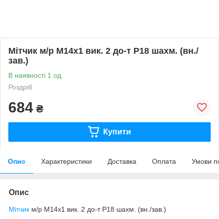
Мітчик м/р М14х1 вик. 2 до-т Р18 шахм. (вн./
зав.)
В наявності 1 од.
Роздріб
684
₴
Купити
Опис
Характеристики
Доставка
Оплата
Умови п
Опис
Мітчик
м/р М14х1 вик. 2 до-т Р18 шахм. (вн./зав.)