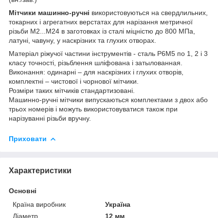
Мітчики машинно-ручні
використовуються на свердлильних,
токарних і агрегатних верстатах для нарізання метричної
різьби М2...М24 в заготовках із сталі міцністю до 800 МПа,
латуні, чавуну, у наскрізних та глухих отворах.
Матеріал ріжучої частини інструментів - сталь Р6М5 по 1, 2 і 3
класу точності, різьблення шліфована і затылованная.
Виконання: одинарні – для наскрізних і глухих отворів,
комплектні – чистової і чорнової мітчики.
Розміри таких мітчиків стандартизовані.
Машинно-ручні мітчики випускаються комплектами з двох або
трьох номерів і можуть використовуватися також при
нарізуванні різьби вручну.
Приховати
Характеристики
Основні
Країна виробник
Україна
Діаметр
12 мм