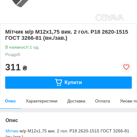
Мітчик м/р М12х1,75 вик. 2 гол. Р18 2620-1515
ГОСТ 3266-81 (вн./зав.)
В наявності 1 од.
Роздріб
311
₴
Купити
Опис
Характеристики
Доставка
Оплата
Умови п
Опис
Мітчик
м/р М12х1,75 вик. 2 гол. Р18 2620-1515 ГОСТ 3266-81
(вн./зав.)