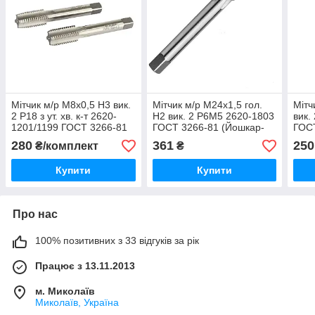
Мітчик м/р М8х0,5 Н3 вик.
Мітчик м/р М24х1,5 гол.
Мітч
2 Р18 з ут. хв. к-т 2620-
Н2 вик. 2 Р6М5 2620-1803
вик.
1201/1199 ГОСТ 3266-81
ГОСТ 3266-81 (Йошкар-
ГОСТ
(вн./зав.)
Ола)
280
361
250
₴/комплект
₴
Купити
Купити
Про нас
100% позитивних з 33 відгуків за рік
Працює з 13.11.2013
м. Миколаїв
Миколаїв, Україна