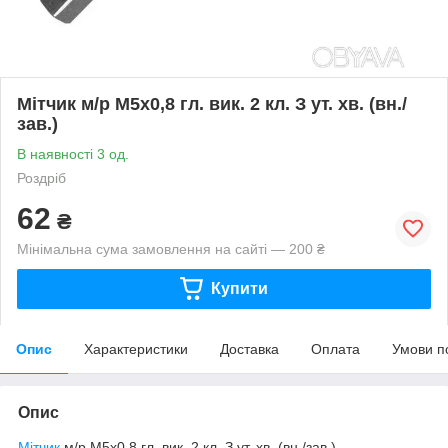
Мітчик м/р М5х0,8 гл. вик. 2 кл. З ут. хв. (вн./
зав.)
В наявності 3 од.
Роздріб
62
₴
Мінімальна сума замовлення на сайті — 200 ₴
Купити
Опис
Характеристики
Доставка
Оплата
Умови п
Опис
Мітчик
м/р М5х0,8 гл. вик. 2 кл. З ут. хв. (вн./зав.)