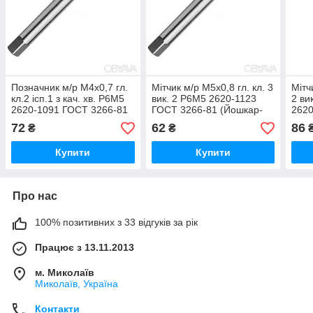
Позначник м/р М4х0,7 гл.
Мітчик м/р М5х0,8 гл. кл. 3
Мітч
кл.2 ісп.1 з кач. хв. Р6М5
вик. 2 Р6М5 2620-1123
2 вик
2620-1091 ГОСТ 3266-81
ГОСТ 3266-81 (Йошкар-
2620
(Йошкар-Ола)
Ола)
(ЛІЗ
72
62
86
₴
₴
Купити
Купити
Про нас
100% позитивних з 33 відгуків за рік
Працює з 13.11.2013
м. Миколаїв
Миколаїв, Україна
Контакти