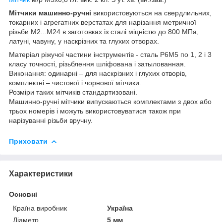
Мітчики машинно-ручні
використовуються на свердлильних,
токарних і агрегатних верстатах для нарізання метричної
різьби М2...М24 в заготовках із сталі міцністю до 800 МПа,
латуні, чавуну, у наскрізних та глухих отворах.
Матеріал ріжучої частини інструментів - сталь Р6М5 по 1, 2 і 3
класу точності, різьблення шліфована і затылованная.
Виконання: одинарні – для наскрізних і глухих отворів,
комплектні – чистової і чорнової мітчики.
Розміри таких мітчиків стандартизовані.
Машинно-ручні мітчики випускаються комплектами з двох або
трьох номерів і можуть використовуватися також при
нарізуванні різьби вручну.
Приховати
Характеристики
Основні
Країна виробник
Україна
Діаметр
5 мм