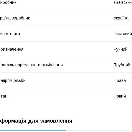
иробник
Львівськ
раїна виробник
Україна
ип мітчика
Чистовий
ризначення
Ручний
рофіль нарізуваного різьблення
Трубний
апрям різьби
Права
Стан
Новий
нформація для замовлення