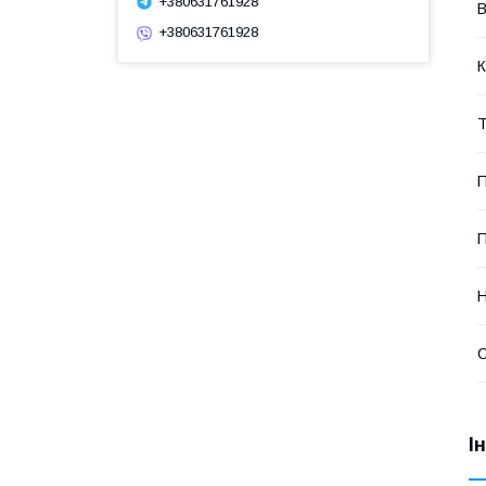
+380631761928
В
+380631761928
К
Т
П
П
Н
І