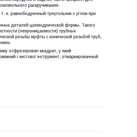
роизвольного раскручивания.
т. е. равнобедренный треугольник с углом при
енных деталей цилиндрической формы. Такого
лотности (непроницаемости) трубных
еской резьбы муфты с конической резьбой труб,
ениях.
овику отфрезерован квадрат, у який
оміжний і чистової інструмент, отмаркированный