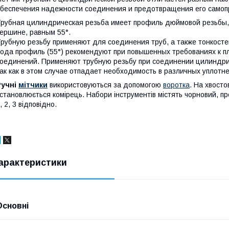
беспечения надежности соединения и предотвращения его самоп
рубная цилиндрическая резьба
имеет профиль дюймовой резьбы, 
ершине, равным 55°.
рубную резьбу применяют для соединения труб, а также тонкост
ода профиль (55°) рекомендуют при повышенных требованиях к п
оединений. Применяют трубную резьбу при соединении цилиндрич
ак как в этом случае отпадает необходимость в различных уплотн
Ручні
мітчики
використовуються за допомогою
воротка
. На хвост
становлюється комірець. Набори інструментів містять чорновий, пр
, 2, 3 відповідно.
арактеристики
Основні