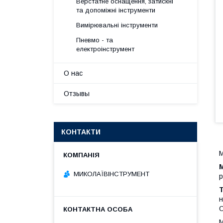
Верстатне оснащення, затискні
та допоміжні інструменти
Вимірювальні інструменти
Пневмо - та
електроінструмент
О нас
Отзывы
КОНТАКТИ
М
МИКОЛАЇВІНСТРУМЕНТ
р
н
О
М