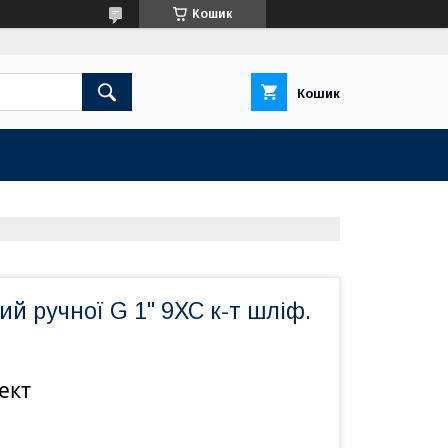
Кошик
Кошик
ий ручної G 1" 9ХС к-т шліф.
ект