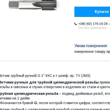
Купити
+380 (63) 176-19-28
Оксана Давидова
повернення товару п
етчик трубный ручной G 1" 9ХС к-т шлиф. пр. ТУ (ЛИЗ)
Метчики ручные для трубной цилиндрической резьбы
приме
езьбы в сквозных и глухих отверстиях в изделиях из стали и цвет
Трубная цилиндрическая резьба
– подвид дюймовых резьб, ег
итками на 1 дюйм.
бозначается буквой
G
, после которой ставится цифра, соответс
етчик трубный с цилиндрической резьбой отличается разным нак