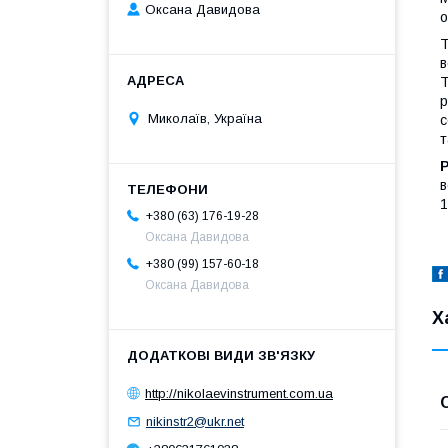
Оксана Давидова
о
Т
в
Т
р
Миколаїв, Україна
с
т
в
1
+380 (63) 176-19-28
Оксана Давидова
+380 (99) 157-60-18
Оксана Давидова
Х
http://nikolaevinstrument.com.ua
nikinstr2@ukr.net