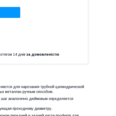
ротягом 14 днів
за домовленістю
няются для нарезания трубной цилиндрической
ных металлах ручным способом.
о шаг аналогично дюймовым определяется
твующая проходному диаметру.
лоном передней и задней части профиля для