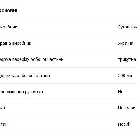
Основні
иробник
Луганськ
раїна виробник
Україна
орма перерізу робочої частини
трикутна 
овжина робочої частини
200 мм
рогумована рукоятка
Ні
ип
Напилок
Стан
Новий