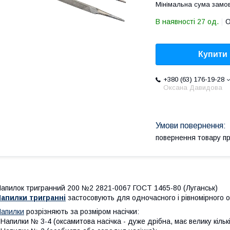
Мінімальна сума замов
В наявності 27 од.
О
Купити
+380 (63) 176-19-28
Оксана Давидова
повернення товару п
апилок тригранний 200 №2 2821-0067 ГОСТ 1465-80 (Луганськ)
апилки тригранні
застосовують для одночасного і рівномірного о
апилки
розрізняють за розміром насічки:
 Напилки № 3-4 (оксамитова насічка - дуже дрібна, має велику кількі