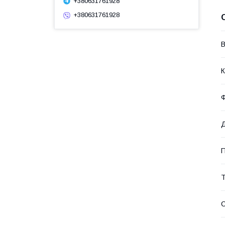
+380631761928
+380631761928
В
К
Ф
Д
П
Т