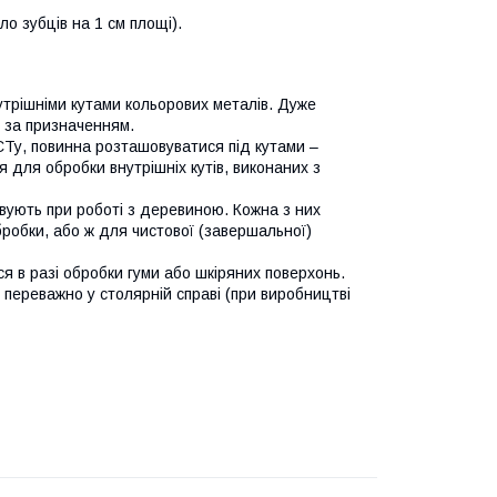
ло зубців на 1 см площі).
нутрішніми кутами кольорових металів. Дуже
 за призначенням.
СТу, повинна розташовуватися під кутами –
я для обробки внутрішніх кутів, виконаних з
вують при роботі з деревиною. Кожна з них
бробки, або ж для чистової (завершальної)
ся в разі обробки гуми або шкіряних поверхонь.
я переважно у столярній справі (при виробництві