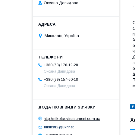
-
Оксана Давидова
-
О
О
п
Миколаїв, Україна
Х
о
ч
Д
з
+380 (63) 176-19-28
о
Оксана Давидова
Ш
Т
+380 (99) 157-60-18
м
Оксана Давидова
http://nikolaevinstrument.com.ua
Х
nikinstr2@ukr.net