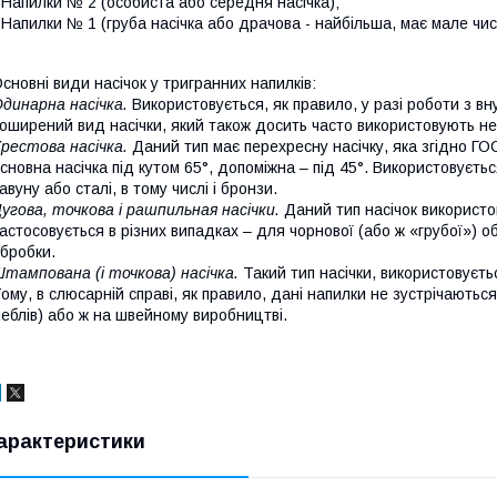
 Напилки № 2 (особиста або середня насічка);
 Напилки № 1 (груба насічка або драчова - найбільша, має мале чис
сновні види насічок у тригранних напилків:
динарна насічка.
Використовується, як правило, у разі роботи з в
оширений вид насічки, який також досить часто використовують не
рестова насічка.
Даний тип має перехресну насічку, яка згідно ГО
сновна насічка під кутом 65°, допоміжна – під 45°. Використовуєтьс
авуну або сталі, в тому числі і бронзи.
угова, точкова і рашпильная насічки.
Даний тип насічок використо
астосовується в різних випадках – для чорнової (або ж «грубої») о
бробки.
тампована (і точкова) насічка.
Такий тип насічки, використовуєть
ому, в слюсарній справі, як правило, дані напилки не зустрічаютьс
еблів) або ж на швейному виробництві.
арактеристики