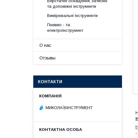
Верстатне оснащення, затискні
та допоміжні інструменти
Вимірювальні інструменти
Пневмо - та
електроінструмент
О нас
Отзывы
КОНТАКТИ
МИКОЛАЇВІНСТРУМЕНТ
Н
Н
Н
-