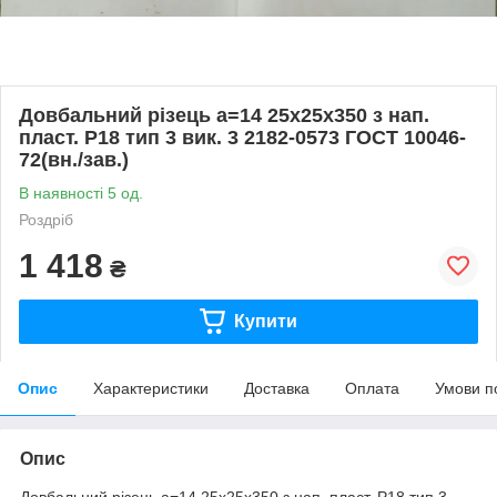
Довбальний різець а=14 25х25х350 з нап.
пласт. Р18 тип 3 вик. 3 2182-0573 ГОСТ 10046-
72(вн./зав.)
В наявності 5 од.
Роздріб
1 418
₴
Купити
Опис
Характеристики
Доставка
Оплата
Умови п
Опис
Довбальний різець а=14 25х25х350 з нап. пласт. Р18 тип 3