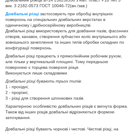
вик. 3 2182-0573 ГОСТ 10046-72(вн./зав.)
Довбальні різці
застосовують при обробці внутрішніх
поверхонь на спеціальних довбальних верстатах в
одиничному і дрібносерійному виробництві.
Довбальні різці
використовують для довбання пазів, фасонних
отворів, канавок, створення зубчастих коліс внутрішнього або
зовнішнього зачеплення та інших типів обробки складних по
конфігурації поверхонь.
Довбальні різці
працюють з прямолінійним робочим рухом,
але тільки у вертикальній площині. Тому передньою
поверхнею є торцева поверхня різця.
Виконуються лише складовими.
Довбальні різці бувають трьох типів:
1 - прохідні;
2 - прорізні;
3 - різці для створення шпонкових пазів.
Характерною особливістю довбальних різців є вигнута форма.
Також від інших різців довбальні відрізняються формою
заточування.
Довбальні різці бувають чорнові і чистові. Чистові різці, на