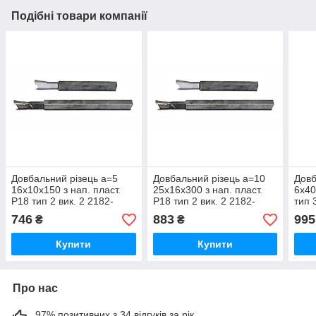
Подібні товари компанії
Довбальний різець а=5
Довбальний різець а=10
Довб
16х10х150 з нап. пласт.
25х16х300 з нап. пласт.
6х40
Р18 тип 2 вик. 2 2182-
Р18 тип 2 вик. 2 2182-
тип 
0602 ГОСТ 10046-72 (вн./
0605 ГОСТ 10046-72 (вн./
ГОСТ
746
883
995
₴
₴
зав.)
зав.)
Купити
Купити
Про нас
97% позитивних з 34 відгуків за рік