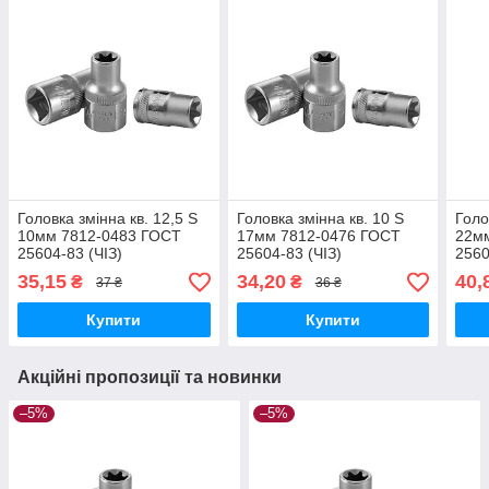
Головка змінна кв. 12,5 S
Головка змінна кв. 10 S
Голо
10мм 7812-0483 ГОСТ
17мм 7812-0476 ГОСТ
22м
25604-83 (ЧІЗ)
25604-83 (ЧІЗ)
2560
35,15
34,20
40,
₴
₴
37 ₴
36 ₴
Купити
Купити
Акційні пропозиції та новинки
–5%
–5%