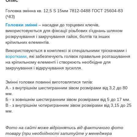
Опис
Головка змінна кв. 12,5 S 15мм 7812-0488 ГОСТ 25604-83
(ЧІЗ)
Головки змінні
– насадки до торцевих ключів,
використовуються для фіксації різьбових з'єднань шляхом
розкручування і закручування гайок, болтів та інших
кріпильних елементів.
Використовуються в комплексі зі спеціальними тріскачками і
воротками
, які забезпечують голівок правильне розташування
на кріпильному елементі і створюють необхідне для
закручування і відкручування зусилля.
Змінні головки повинні виготовлятися типів:
А - з внутрішнім шестигранним зівом розмірами від 3,2 до 80
мм.
Б - з зовнішнім шестигранним зівом розмірами від 5 до 17 мм.
В - з внутрішнім чотиригранним зівом розмірами від 3,15 до 25
мм.
Фото на сайті може відрізнятись від фактичного фото
товару (при необхідності запитуйте у менеджера