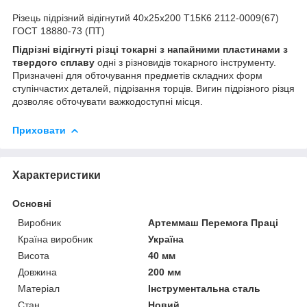
Різець підрізний відігнутий 40х25х200 Т15К6 2112-0009(67)
ГОСТ 18880-73 (ПТ)
Підрізні відігнуті різці токарні з напайними пластинами з
твердого сплаву
одні з різновидів токарного інструменту.
Призначені для обточування предметів складних форм
ступінчастих деталей, підрізання торців. Вигин підрізного різця
дозволяє обточувати важкодоступні місця.
Приховати
Характеристики
Основні
Виробник
Артеммаш Перемога Праці
Країна виробник
Україна
Висота
40 мм
Довжина
200 мм
Матеріал
Інструментальна сталь
Стан
Новий