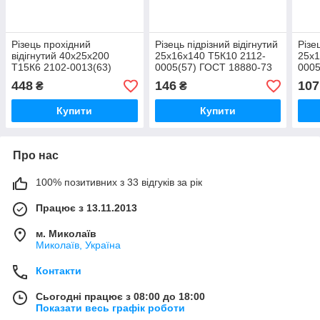
Різець прохідний
Різець підрізний відігнутий
Різе
відігнутий 40х25х200
25х16х140 Т5К10 2112-
25х1
Т15К6 2102-0013(63)
0005(57) ГОСТ 18880-73
0005
ГОСТ 18877-73 (ПТ)
(ЧІЗ)
448
146
107
₴
₴
Купити
Купити
Про нас
100% позитивних з 33 відгуків за рік
Працює з 13.11.2013
м. Миколаїв
Миколаїв, Україна
Контакти
Сьогодні працює з 08:00 до 18:00
Показати весь графік роботи