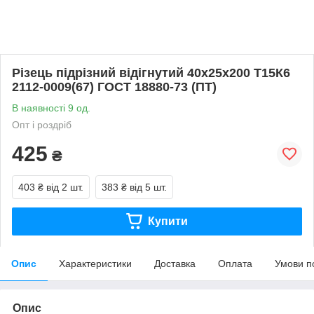
Різець підрізний відігнутий 40х25х200 Т15К6
2112-0009(67) ГОСТ 18880-73 (ПТ)
В наявності 9 од.
Опт і роздріб
425
₴
403 ₴
від 2 шт.
383 ₴
від 5 шт.
Купити
Опис
Характеристики
Доставка
Оплата
Умови п
Опис