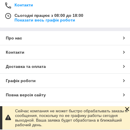
Контакти
Сьогодні працює з 08:00 до 18:00
Показати весь графік роботи
Про нас
Контакти
Доставка та оплата
Графік роботи
Повна версія сайту
Сайт створено на маркетплейсі
Prom.ua
Сейчас компания не может быстро обрабатывать заказы и
сообщения, поскольку по ее графику работы сегодня
выходной. Ваша заявка будет обработана в ближайший
Політика конфіденційності
рабочий день.