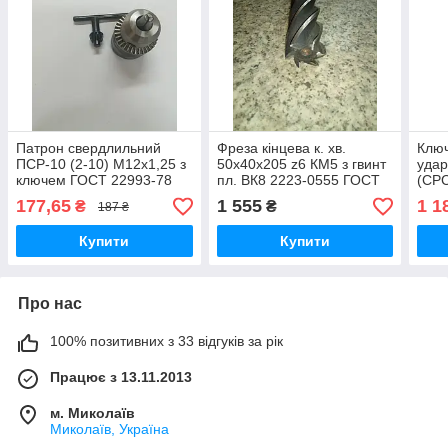
Патрон свердлильний
Фреза кінцева к. хв.
Ключ
ПСР-10 (2-10) М12х1,25 з
50х40х205 z6 КМ5 з гвинт
удар
ключем ГОСТ 22993-78
пл. ВК8 2223-0555 ГОСТ
(СР
(НИЗ, СРСР)
20538-75 (СРСР)
177,65
1 555
1 1
₴
₴
187 ₴
Купити
Купити
Про нас
100% позитивних з 33 відгуків за рік
Працює з 13.11.2013
м. Миколаїв
Миколаїв, Україна