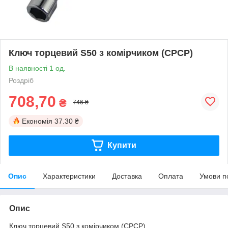
Ключ торцевий S50 з комірчиком (СРСР)
В наявності 1 од.
Роздріб
708,70
₴
746 ₴
Економія
37.30 ₴
Купити
Опис
Характеристики
Доставка
Оплата
Умови п
Опис
Ключ торцевий S50 з комірчиком (СРСР)