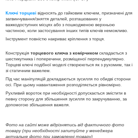
Ключі торцеві
відносять до гайковим ключем, призначені для
загвинчування/зняття деталей, розташованих у
важкодоступних місцях або з пошкодженою верхньою
частиною, коли застосування інших типів ключів неможливо.
Інструмент повністю накриває кріплення з торця.
Конструкція
торцевого ключа з комірчиком
складається з
шестикутника і поперечини, розміщеної перпендикулярно.
Торцеві ключі подібної моделі створюються як з рухомим, так і
зі статичним важелем.
Під час маніпуляцій докладаються зусилля по обидві сторони
осі. При цьому навантаження розподіляється рівномірно.
Рухливий вороток при необхідності допускається змістити в
певну сторону для збільшення зусилля по закручуванню, за
допомогою збільшення важеля.
Фото на сайті може відрізнятись від фактичного фото
товару (при необхідності запитуйте у менеджера
актуальне фото при замовленні товару)