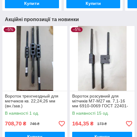
Купити
Купити
Акційні пропозиції та новинки
–5%
–5%
Вороток трехгнездный для
Вороток розсувний для
метчиков кв. 22;24;26 мм
мітчиків М7-М27 кв. 7,1-16
(вн./зав.)
мм 6910-0069 ГОСТ 22401-
83 (СРСР)
В наявності 1 од.
В наявності 15 од.
708,70
164,35
₴
₴
746 ₴
173 ₴
Купити
Купити