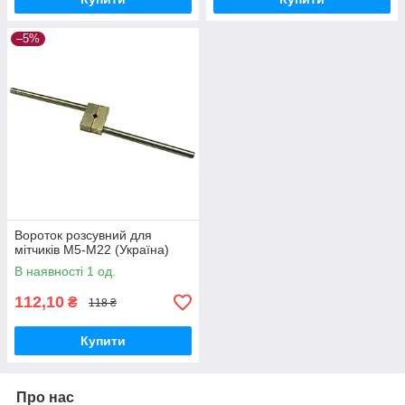
–5%
Вороток розсувний для
мітчиків М5-М22 (Україна)
В наявності 1 од.
112,10
₴
118 ₴
Купити
Про нас