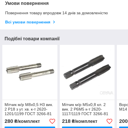
Умови повернення
Повернення товару впродовж 14 днів за домовленістю
Всі умови повернення
Подібні товари компанії
Мітчик м/р М8х0,5 Н3 вик.
Мітчик м/р М5х0,8 кл. 2
Воро
2 Р18 з ут. хв. к-т 2620-
вик. 2 Р6М5 к-т 2620-
М14 
1201/1199 ГОСТ 3266-81
1117/1119 ГОСТ 3266-81
(вн./зав.)
(ЛІЗ)
280
218
200
₴/комплект
₴/комплект