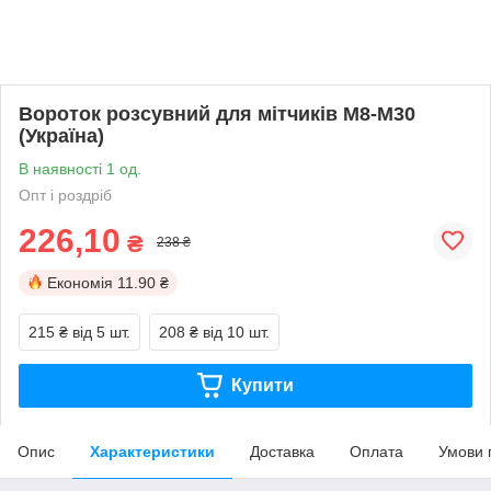
Вороток розсувний для мітчиків М8-М30
(Україна)
В наявності 1 од.
Опт і роздріб
226,10
₴
238 ₴
Економія
11.90 ₴
215 ₴
від 5 шт.
208 ₴
від 10 шт.
Купити
Опис
Характеристики
Доставка
Оплата
Умови 