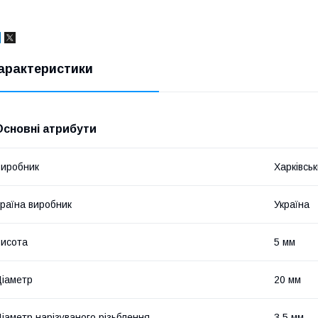
арактеристики
Основні атрибути
иробник
Харківсь
раїна виробник
Україна
исота
5 мм
іаметр
20 мм
іаметр нарізуваного різьблення
3.5 мм