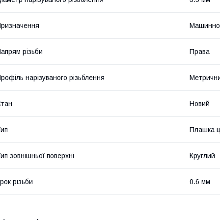
ризначення
Машинно
апрям різьби
Права
рофіль нарізуваного різьблення
Метричн
Стан
Новий
ип
Плашка ц
ип зовнішньої поверхні
Круглий
рок різьби
0.6 мм