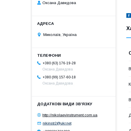
Оксана Давидова
Х
Миколаїв, Україна
+380 (63) 176-19-28
В
Оксана Давидова
+380 (99) 157-60-18
Оксана Давидова
К
В
http://nikolaevinstrument.com.ua
Д
nikinstr2@ukr.net
Д