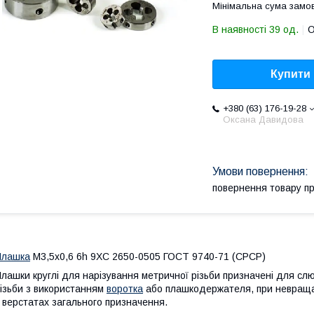
Мінімальна сума замов
В наявності 39 од.
О
Купити
+380 (63) 176-19-28
Оксана Давидова
повернення товару п
Плашка
М3,5х0,6 6h 9ХС 2650-0505 ГОСТ 9740-71 (СРСР)
лашки круглі для нарізування метричної різьби призначені для слюс
ізьби з використанням
воротка
або плашкодержателя, при невращ
 верстатах загального призначення.