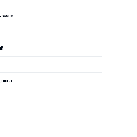
-ручна
ий
ілісна