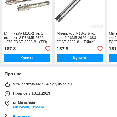
Мітчик м/р М18х2 кл. 1
Мітчик м/р М18х2,5 гол.
Мітч
вкв. вик. 2 Р6АМ5 2620-
вик. 2 Р6М5 2620-1683
кл. 
1673 ГОСТ 3266-81 (ТІЗ)
ГОСТ 3266-81 (Тбілісі)
ГОС
(Вла
187
187
181
₴
₴
Купити
Купити
Про нас
97% позитивних з 34 відгуків за рік
Працює з 13.11.2013
м. Миколаїв
Миколаїв, Україна
Контакти