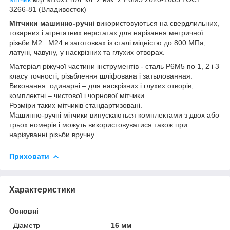
3266-81 (Владивосток)
Мітчики машинно-ручні
використовуються на свердлильних,
токарних і агрегатних верстатах для нарізання метричної
різьби М2...М24 в заготовках із сталі міцністю до 800 МПа,
латуні, чавуну, у наскрізних та глухих отворах.
Матеріал ріжучої частини інструментів - сталь Р6М5 по 1, 2 і 3
класу точності, різьблення шліфована і затылованная.
Виконання: одинарні – для наскрізних і глухих отворів,
комплектні – чистової і чорнової мітчики.
Розміри таких мітчиків стандартизовані.
Машинно-ручні мітчики випускаються комплектами з двох або
трьох номерів і можуть використовуватися також при
нарізуванні різьби вручну.
Приховати
Характеристики
Основні
Діаметр
16 мм