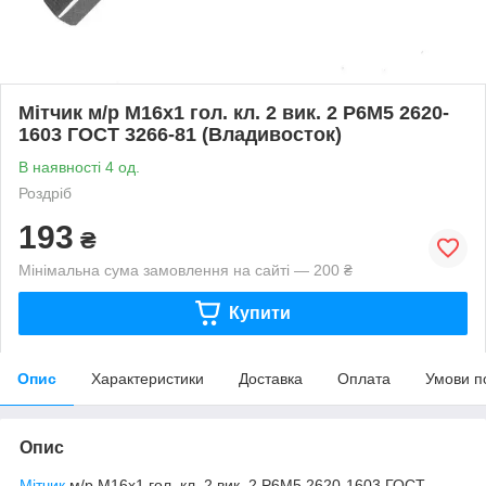
Мітчик м/р М16х1 гол. кл. 2 вик. 2 Р6М5 2620-
1603 ГОСТ 3266-81 (Владивосток)
В наявності 4 од.
Роздріб
193
₴
Мінімальна сума замовлення на сайті — 200 ₴
Купити
Опис
Характеристики
Доставка
Оплата
Умови п
Опис
Мітчик
м/р М16х1 гол. кл. 2 вик. 2 Р6М5 2620-1603 ГОСТ