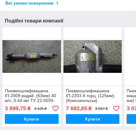
Всі умови повернення
Подібні товари компанії
Пневмошлифмашина
Пневмошлифмашина
Пне
ІП-2009 радий. (63мм) 40
ІП-2203 А торц. (125мм)
маши
м/с, 0.44 квт ТУ 22-5593-
(Комсомольськ)
мм)
83 (Томськ)
(Кон
3 899,75
7 682,65
3 0
₴
₴
4 105 ₴
8 087 ₴
Купити
Купити