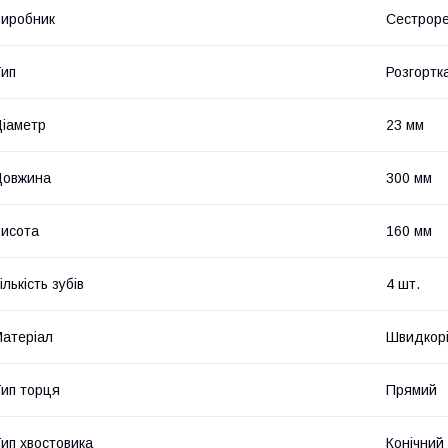
иробник
Сестроре
ип
Розгортк
іаметр
23 мм
Довжина
300 мм
исота
160 мм
ількість зубів
4 шт.
атеріал
Швидкорі
ип торця
Прямий
ип хвостовика
Конічний