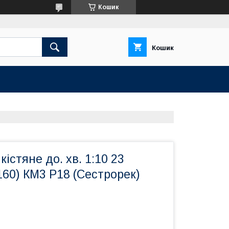
Кошик
Кошик
істяне до. хв. 1:10 23
/160) КМ3 Р18 (Сестрорек)