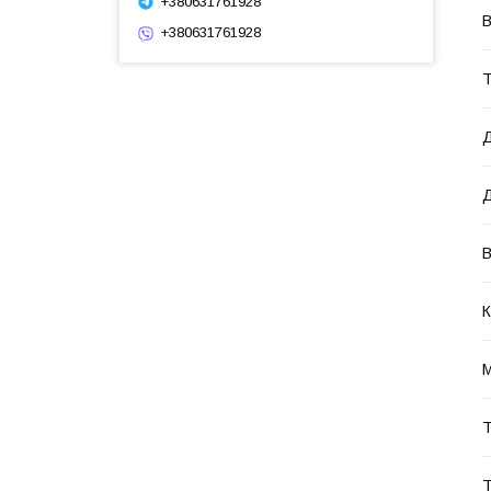
+380631761928
В
+380631761928
Т
Д
В
К
М
Т
Т