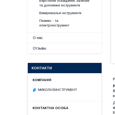
Верстатне оснащення, затискні
та допоміжні інструменти
Вимірювальні інструменти
Пневмо - та
електроінструмент
О нас
Отзывы
КОНТАКТИ
Р
МИКОЛАЇВІНСТРУМЕНТ
В
к
Д
К