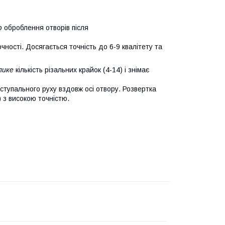
ю
оброблення отворів після
чності. Досягається точність до 6-9 квалітету та
лике
кількість різальних крайок (4-14) і знімає
ступального руху вздовж осі отвору. Розвертка
) з високою точністю.