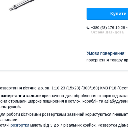
Купити
+380 (63) 176-19-28
Оксана Давидова
повернення товару п
озвертання кістяне до. хв. 1:10 23 (15х23) (300/160) КМ3 Р18 (Сес
Розвертання кальне
призначена для оброблення отворів під закл
они отримали широке поширення в котло-, кораблі- та авіабудуванн
онструкцій.
ля роботи кістковими розвертками зазвичай користуються пневм
машинами.
отячі
розгортки
мають від 3 до 7 різальних крайок. Розвертки діам