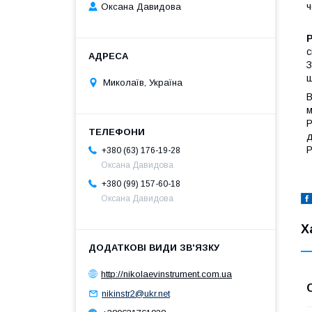
ч
Оксана Давидова
с
З
ш
Миколаїв, Україна
В
м
Р
д
Р
+380 (63) 176-19-28
Оксана Давидова
+380 (99) 157-60-18
Оксана Давидова
Х
http://nikolaevinstrument.com.ua
nikinstr2@ukr.net