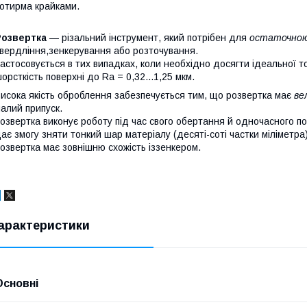
отирма крайками.
Розвертка
— різальний інструмент, який потрібен для
остаточно
вердління,зенкерування або розточування.
астосовується в тих випадках, коли необхідно досягти ідеальної то
орсткість поверхні до Ra = 0,32...1,25 мкм.
исока якість оброблення забезпечується тим, що розвертка має
ве
алий припуск.
озвертка виконує роботу під час свого обертання й одночасного по
ає змогу зняти тонкий шар матеріалу (десяті-соті частки міліметра
озвертка має зовнішню схожість іззенкером.
арактеристики
Основні