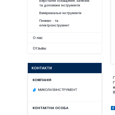
Верстатне оснащення, затискні
та допоміжні інструменти
Вимірювальні інструменти
Пневмо - та
електроінструмент
О нас
Отзывы
КОНТАКТИ
П
П
м
МИКОЛАЇВІНСТРУМЕНТ
В