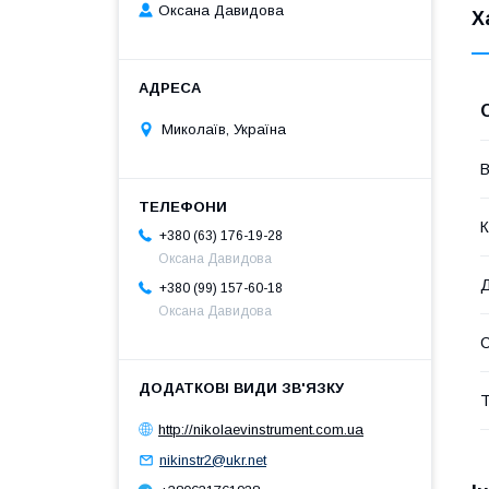
Оксана Давидова
Х
Миколаїв, Україна
В
К
+380 (63) 176-19-28
Оксана Давидова
Д
+380 (99) 157-60-18
Оксана Давидова
Т
http://nikolaevinstrument.com.ua
nikinstr2@ukr.net