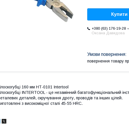
Купити
+380 (63) 176-19-28
Оксана Давидова
повернення товару п
лоскогубці 160 мм НТ-0101 Intertool
лоскогубці INTERTOOL - це незамінний багатофункціональний інст
еталевих деталей, скручування дроту, проводів та інших цілей.
иготовлені з високоміцної сталі 45-55 HRC.