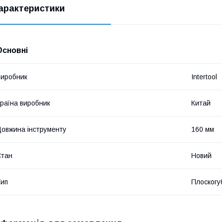
арактеристики
Основні
иробник
Intertool
раїна виробник
Китай
овжина інструменту
160 мм
Стан
Новий
ип
Плоскогу