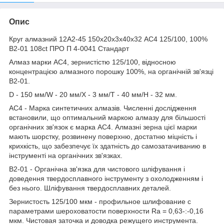
Опис
Круг алмазний 12А2-45 150х20х3х40х32 АС4 125/100, 100%
В2-01 108ct ПРО П 4-0041 Стандарт
Алмаз марки АС4, зернистістю 125/100, відносною
концентрацією алмазного порошку 100%, на органічній зв'язці
В2-01.
D - 150 мм/W - 20 мм/X - 3 мм/T - 40 мм/H - 32 мм.
АС4 - Марка синтетичних алмазів. Численні дослідження
встановили, що оптимальний маркою алмазу для більшості
органічних зв'язок є марка АС4. Алмазні зерна цієї марки
мають шорстку, розвинену поверхню, достатню міцність і
крихкість, що забезпечує їх здатність до самозатачиванию в
інструменті на органічних зв'язках.
В2-01 - Органічна зв'язка для чистового шліфування і
доведення твердосплавного інструменту з охолодженням і
без нього. Шліфування твердосплавних деталей.
Зернистость 125/100 мкм - профильное шлифование с
параметрами шероховатости поверхности Rа = 0,63-:-0,16
мкм. Чистовая заточка и доводка режущего инструмента.