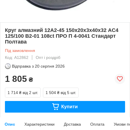
Круг алмазний 12А2-45 150х20х3х40х32 АС4
125/100 В2-01 108ct ПРО П 4-0041 Стандарт
Полтава
Під замовлення
Код: A12862
Опт і роздріб
Відправка з
20 серпня 2026
1 805
₴
1 714 ₴
від 2 шт.
1 504 ₴
від 5 шт.
Купити
Опис
Характеристики
Доставка
Оплата
Умови п