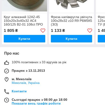
Круг алмазний 12А2-45
Фреза напівкругла увігнута
Фрез
150х20х3х40х32 АС4
100х28х32 z10 R9 Р6М5К5
125х
160/125 В2-01 108ct ПРО
(ЗІЗ)
ТУ (
П 4-0041 Стандарт
1 805
1 133
1 4
₴
₴
Полтава
Купити
Купити
Про нас
100% позитивних з 33 відгуків за рік
Працює з 13.11.2013
м. Миколаїв
Миколаїв, Україна
Контакти
Сьогодні працює з 08:00 до 18:00
Показати весь графік роботи