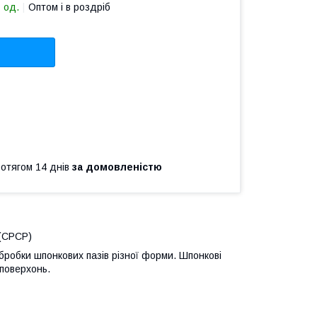
 од.
Оптом і в роздріб
ротягом 14 днів
за домовленістю
 (СРСР)
робки шпонкових пазів різної форми. Шпонкові
 поверхонь.