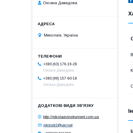
Оксана Давидова
Х
Миколаїв, Україна
В
+380 (63) 176-19-28
К
Оксана Давидова
+380 (99) 157-60-18
Оксана Давидова
І
http://nikolaevinstrument.com.ua
nikinstr2@ukr.net
Ц