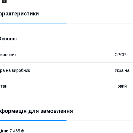
арактеристики
Основні
иробник
СРСР
раїна виробник
Україна
Стан
Новий
нформація для замовлення
іна:
7 465 ₴