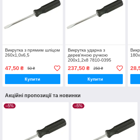
Викрутка з прямим шліцом
Викрутка ударна з
Викр
260х1,0х6,5
дерев'яною ручкою
180х
200х1,2х8 7810-0395
ГОСТ 17199-88
47,50
237,50
28,
₴
₴
50 ₴
250 ₴
Купити
Купити
Акційні пропозиції та новинки
–5%
–5%