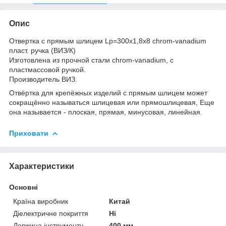
Опис
Отвертка с прямым шлицем Lр=300х1,8х8 chrom-vanadium
пласт. ручка (ВИЗ/К)
Изготовлена из прочной стали chrom-vanadium, с
пластмассовой ручкой.
Производитель ВИЗ.
Отвёртка для крепёжных изделий с прямым шлицем может
сокращённо называться шлицевая или прямошлицевая, Еще
она называется - плоская, прямая, минусовая, линейная.
Приховати
Характеристики
Основні
Країна виробник
Китай
Діелектричне покриття
Ні
Довжина інструменту
400 мм