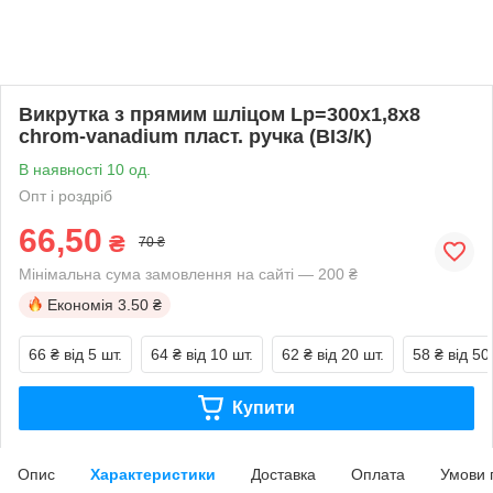
Викрутка з прямим шліцом Lр=300х1,8х8
chrom-vanadium пласт. ручка (ВІЗ/К)
В наявності 10 од.
Опт і роздріб
66,50
₴
70 ₴
Мінімальна сума замовлення на сайті — 200 ₴
Економія
3.50 ₴
66 ₴
від 5 шт.
64 ₴
від 10 шт.
62 ₴
від 20 шт.
58 ₴
від 50
Купити
Опис
Характеристики
Доставка
Оплата
Умови 