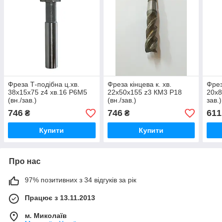
Фреза Т-подібна ц.хв.
Фреза кінцева к. хв.
Фрез
38х15х75 z4 хв.16 Р6М5
22х50х155 z3 КМ3 Р18
20х8
(вн./зав.)
(вн./зав.)
зав.)
746
746
611
₴
₴
Купити
Купити
Про нас
97% позитивних з 34 відгуків за рік
Працює з 13.11.2013
м. Миколаїв