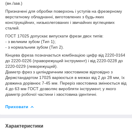
(вн./зав.)
Призначені для обробки поверхонь і уступів на фрезерному
верстатному обладнанні, виготовлених з будь-яких
конструкційних, низьколегованих і звичайних вуглецевих
сталей.
ГОСТ 17025 допускає випускати фрези двох типів:
- з великим зубом (Тип 1);
- з нормальним зубом (Тип 2).
Кінцева фреза позначається комбінацією цифр від 2220-0164
до 2220-0226 (праворежущий інструмент) і від 2220-0228 до
2220-0229 (леворежущий).
Діаметр фрез з циліндричним хвостовиком відповідно з
Держстандартом 17025 варіюється в межах від 2 до 28 мм, їх
довжина дорівнює 7-45 мм. Переріз хвостовика змінюється від
4 до 63 мм ГОСТ дозволяє виробляти інструмент, у якого
діаметр робочої частини і хвостовика ідентичні.
Приховати
Характеристики