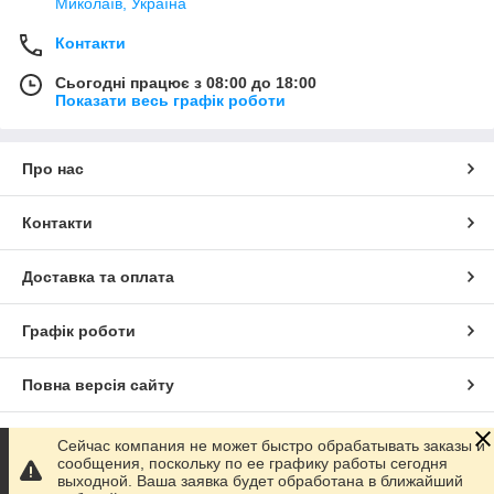
Миколаїв, Україна
Контакти
Сьогодні працює з 08:00 до 18:00
Показати весь графік роботи
Про нас
Контакти
Доставка та оплата
Графік роботи
Повна версія сайту
Сайт створено на маркетплейсі
Prom.ua
Сейчас компания не может быстро обрабатывать заказы и
сообщения, поскольку по ее графику работы сегодня
выходной. Ваша заявка будет обработана в ближайший
Політика конфіденційності