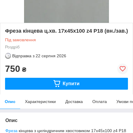
Фреза кінцева ц.хв. 17х45х100 z4 Р18 (вн./зав.)
Під замовлення
Роздріб
Відправка з
22 серпня 2026
750
₴
Купити
Опис
Характеристики
Доставка
Оплата
Умови п
Опис
Фреза
кінцева з циліндричним хвостовиком 17х45х100 z4 Р18