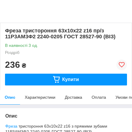
Фреза тристороння 63х10х22 z16 пр/з
11Р3АМ3Ф2 2240-0205 ГОСТ 28527-90 (ВІЗ)
В наявності 3 од.
Роздріб
236
₴
Купити
Опис
Характеристики
Доставка
Оплата
Умови п
Опис
Фреза
тристороння 63х10х22 z16 з прямими зубами
11Р3АМ3Ф2 2240-0205 ГОСТ 28527-90 (ВІЗ)