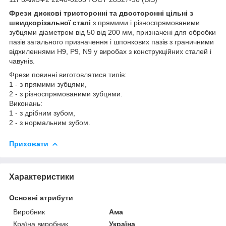
Фрези дискові тристоронні та двосторонні цільні з
швидкорізальної сталі
з прямими і різноспрямованими
зубцями діаметром від 50 від 200 мм, призначені для обробки
пазів загального призначення і шпонкових пазів з граничними
відхиленнями Н9, Р9, N9 у виробах з конструкційних сталей і
чавунів.
Фрези повинні виготовлятися типів:
1 - з прямими зубцями,
2 - з різноспрямованими зубцями.
Виконань:
1 - з дрібним зубом,
2 - з нормальним зубом.
Приховати
Характеристики
Основні атрибути
Виробник
Ама
Країна виробник
Україна