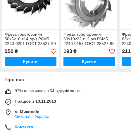
Фреза тристороння
Фреза тристороння
Фрез
50х5х16 z14 пр/з Р6М5
63х10х22 z12 р/з Р6М5
63х1
2240-0201 ГОСТ 28527-90
2240-0153 ГОСТ 28527-90
2240
(ВІЗ)
(ВІЗ)
(ВІЗ
250
193
211
₴
₴
Купити
Купити
Про нас
97% позитивних з 34 відгуків за рік
Працює з 13.11.2013
м. Миколаїв
Миколаїв, Україна
Контакти