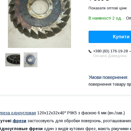
Показати оптові ціни
В наявності 2 од.
Оп
Купити
+380 (63) 176-19-28
Оксана Давидова
повернення товару п
реза одноугловая
120х12х32х40° Р9К5 з фаскою 6 мм (вн./зав.)
Кутові
фрези
застосовують для обробки поверхонь, розташованих 
Одноугловые фрези
один з видів кутових фрез,
мають
ріжучими 