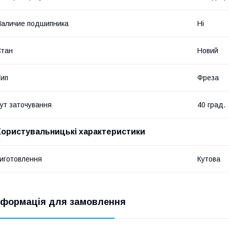
аличие подшипника
Ні
Стан
Новий
ип
Фреза
ут заточування
40 град.
Користувальницькі характеристики
иготовлення
Кутова
нформація для замовлення