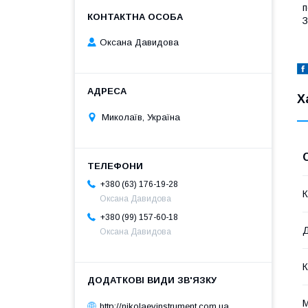
п
З
Оксана Давидова
Х
Миколаїв, Україна
+380 (63) 176-19-28
К
Оксана Давидова
+380 (99) 157-60-18
Д
Оксана Давидова
К
М
http://nikolaevinstrument.com.ua