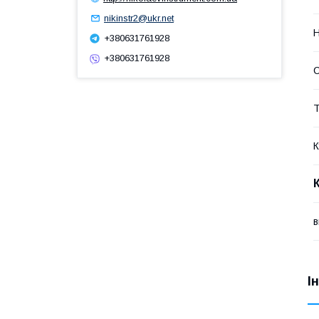
nikinstr2@ukr.net
Н
+380631761928
+380631761928
Т
К
в
І