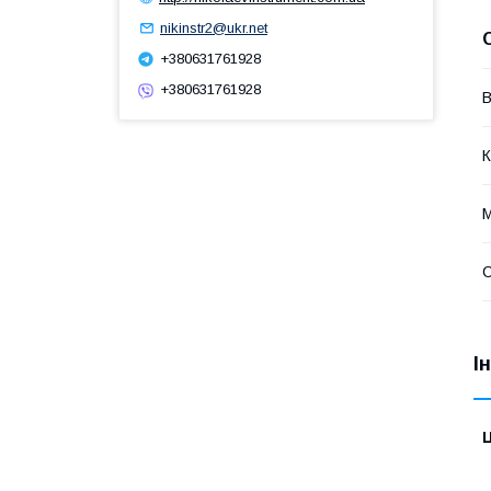
nikinstr2@ukr.net
+380631761928
+380631761928
В
К
М
І
Ц