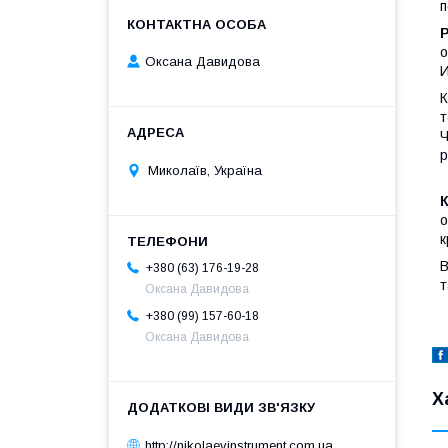
п
о
Оксана Давидова
И
К
т
Ч
р
Миколаїв, Україна
о
к
В
+380 (63) 176-19-28
т
Оксана Давидова
+380 (99) 157-60-18
Оксана Давидова
Х
http://nikolaevinstrument.com.ua