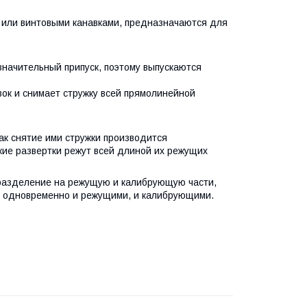
или винтовыми канавками, предназначаются для
значительный припуск, поэтому выпускаются
ок и снимает стружку всей прямолинейной
ак снятие ими стружки производится
кие развертки режут всей длиной их режущих
т разделение на режущую и калибрующую части,
ся одновременно и режущими, и калибрующими.