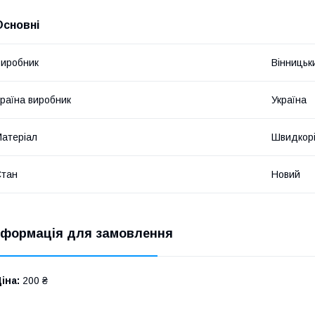
Основні
иробник
Вінницьк
раїна виробник
Україна
атеріал
Швидкорі
Стан
Новий
нформація для замовлення
іна:
200 ₴