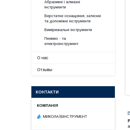
Абразивні і алмазні
інструменти
Верстатне оснащення, затискні
та допоміжні інструменти
Вимірювальні інструменти
Пневмо - та
електроінструмент
О нас
Отзывы
КОНТАКТИ
Р
МИКОЛАЇВІНСТРУМЕНТ
а