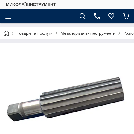
МИКОЛАЇВІНСТРУМЕНТ
Товари та послуги
Металорізальні інструменти
Розго