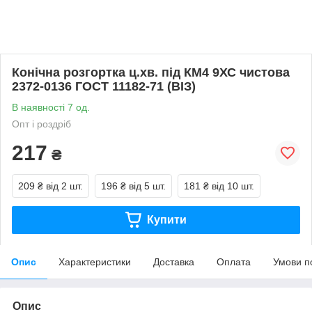
Конічна розгортка ц.хв. під КМ4 9ХС чистова
2372-0136 ГОСТ 11182-71 (ВІЗ)
В наявності 7 од.
Опт і роздріб
217
₴
209 ₴
від 2 шт.
196 ₴
від 5 шт.
181 ₴
від 10 шт.
Купити
Опис
Характеристики
Доставка
Оплата
Умови п
Опис