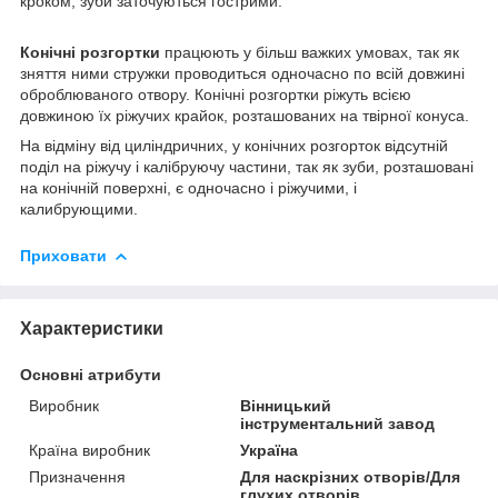
кроком; зуби заточуються гострими.
Конічні
розгортки
працюють у більш важких умовах, так як
зняття ними стружки проводиться одночасно по всій довжині
оброблюваного отвору. Конічні розгортки ріжуть всією
довжиною їх ріжучих крайок, розташованих на твірної конуса.
На відміну від циліндричних, у конічних розгорток відсутній
поділ на ріжучу і калібруючу частини, так як зуби, розташовані
на конічній поверхні, є одночасно і ріжучими, і
калибрующими.
Приховати
Характеристики
Основні атрибути
Виробник
Вінницький
інструментальний завод
Країна виробник
Україна
Призначення
Для наскрізних отворів/Для
глухих отворів