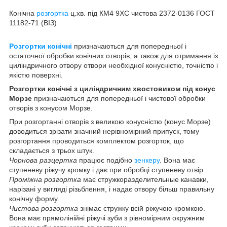
Конічна
розгортка
ц.хв. під КМ4 9ХС чистова 2372-0136 ГОСТ
11182-71 (ВІЗ)
Розгортки конічні
призначаються для попередньої і
остаточної обробки конічних отворів, а також для отримання із
циліндричного отвору отвори необхідної конусністю, точністю і
якістю поверхні.
Розгортки конічні з циліндричним хвостовиком під конус
Морзе
призначаються для попередньої і чистової обробки
отворів з конусом Морзе.
При розгортанні отворів з великою конусністю (конус Морзе)
доводиться зрізати значний нерівномірний припуск, тому
розгортання проводиться комплектом розгорток, що
складається з трьох штук.
Чорнова разцертка
працює подібно
зенкеру
. Вона має
ступеневу ріжучу кромку і дає при обробці ступеневу отвір.
Проміжна розгортка
має стружкоразделительные канавки,
нарізані у вигляді різьблення, і надає отвору більш правильну
конічну форму.
Чистова розгортка
знімає стружку всій ріжучою кромкою.
Вона має прямолінійні ріжучі зуби з рівномірним окружним