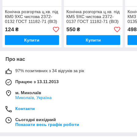
Конічна розгортка ц.хв. під
Конічна розгортка ц.хв. під
Коні
КМ0 9ХС чистова 2372-
КМ5 9ХС чистова 2372-
КМ3 
0132 ГОСТ 11182-71 (ВІЗ)
0137 ГОСТ 11182-71 (ВІЗ)
0135
71 (
124
550
498
₴
₴
Купити
Купити
Про нас
97% позитивних з 34 відгуків за рік
Працює з 13.11.2013
м. Миколаїв
Миколаїв, Україна
Контакти
Сьогодні вихідний
Показати весь графік роботи