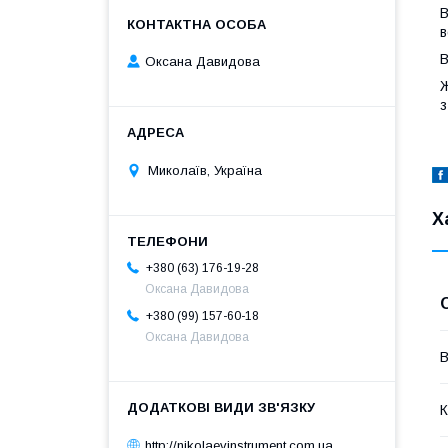
В
в
В
Оксана Давидова
Ж
з
Миколаїв, Україна
Х
+380 (63) 176-19-28
Оксана Давидова
+380 (99) 157-60-18
Оксана Давидова
В
К
http://nikolaevinstrument.com.ua