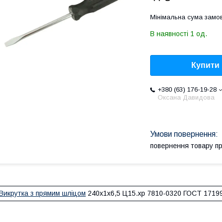
Мінімальна сума замов
В наявності 1 од.
Купити
+380 (63) 176-19-28
Оксана Давидова
повернення товару п
Викрутка з прямим шліцом
240х1х6,5 Ц15.хр 7810-0320 ГОСТ 17199