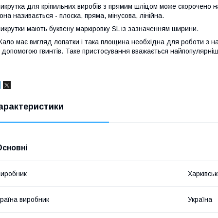
икрутка для кріпильних виробів з прямим шліцом може скорочено
она називається - плоска, пряма, мінусова, лінійна.
икрутки мають буквену маркіровку SL із зазначенням ширини.
ало має вигляд лопатки і така площина необхідна для роботи з н
 допомогою гвинтів. Таке пристосування вважається найпопулярніш
арактеристики
Основні
иробник
Харківсь
раїна виробник
Україна