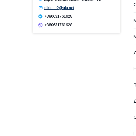
nikinstr2@ukr.net
+380631761928
М
+380631761928
М
Д
Н
Т
Д
О
Н