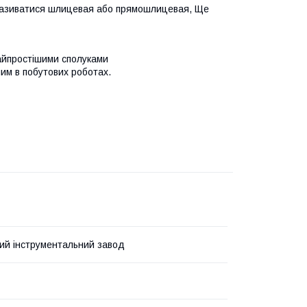
 називатися шлицевая або прямошлицевая, Ще
айпростішими сполуками
им в побутових роботах.
кий інструментальний завод