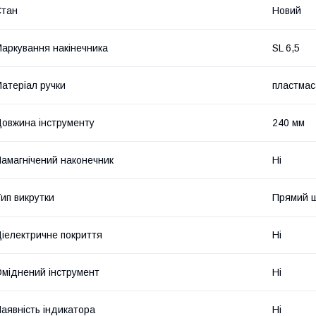
Стан
Новий
аркування накінечника
SL 6,5
атеріал ручки
пластмас
овжина інструменту
240 мм
амагнічений наконечник
Ні
ип викрутки
Прямий 
іелектричне покриття
Ні
міднений інструмент
Ні
аявність індикатора
Ні