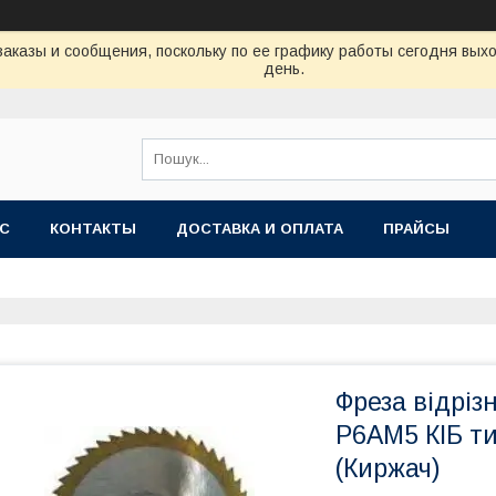
аказы и сообщения, поскольку по ее графику работы сегодня вых
день.
АС
КОНТАКТЫ
ДОСТАВКА И ОПЛАТА
ПРАЙСЫ
Фреза відріз
Р6АМ5 КІБ ти
(Киржач)