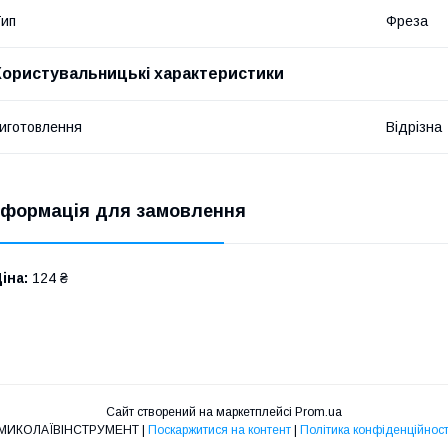
ип
Фреза
Користувальницькі характеристики
иготовлення
Відрізна
нформація для замовлення
іна:
124 ₴
Сайт створений на маркетплейсі
Prom.ua
МИКОЛАЇВІНСТРУМЕНТ |
Поскаржитися на контент
|
Політика конфіденційност