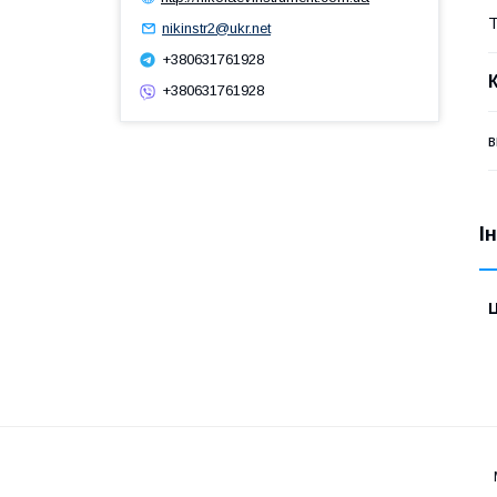
Т
nikinstr2@ukr.net
+380631761928
+380631761928
в
І
Ц