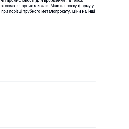
ні і промисловості для прорізання , а також
аготовках з чорних металів. Мають плоску форму у
 при порізці трубного металопрокату. Ціни на інші