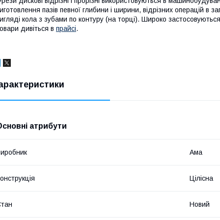
рези дискові відрізні і прорізні використовуються в машинобудуван
иготовлення пазів певної глибини і ширини, відрізних операцій в з
игляді кола з зубами по контуру (на торці). Широко застосовуються
овари дивіться в
прайсі
.
арактеристики
Основні атрибути
иробник
Ама
онструкція
Цілісна
Стан
Новий