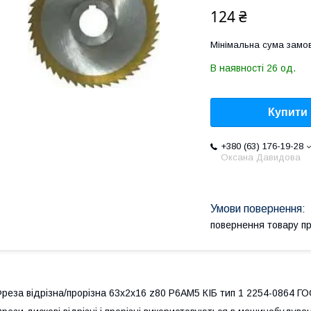
124 ₴
Мінімальна сума замов
В наявності 26 од.
Купити
+380 (63) 176-19-28
Оксана Давидова
повернення товару п
реза відрізна/прорізна 63х2х16 z80 Р6АМ5 КІБ тип 1 2254-0864 Г