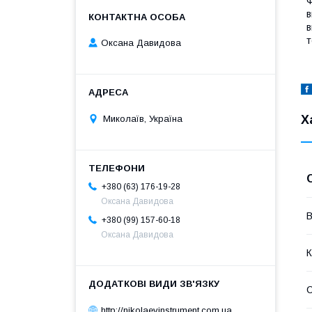
Ф
в
в
т
Оксана Давидова
Х
Миколаїв, Україна
+380 (63) 176-19-28
Оксана Давидова
В
+380 (99) 157-60-18
Оксана Давидова
К
http://nikolaevinstrument.com.ua