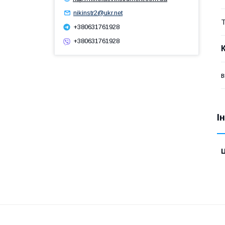
nikinstr2@ukr.net
Т
+380631761928
+380631761928
в
І
Ц