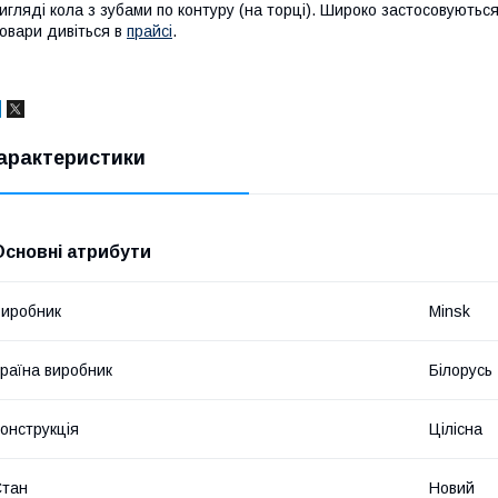
игляді кола з зубами по контуру (на торці). Широко застосовуються
овари дивіться в
прайсі
.
арактеристики
Основні атрибути
иробник
Minsk
раїна виробник
Білорусь
онструкція
Цілісна
Стан
Новий