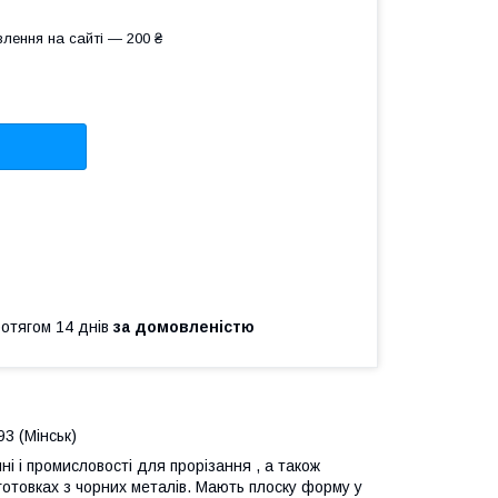
лення на сайті — 200 ₴
ротягом 14 днів
за домовленістю
3 (Мінськ)
ні і промисловості для прорізання , а також
аготовках з чорних металів. Мають плоску форму у