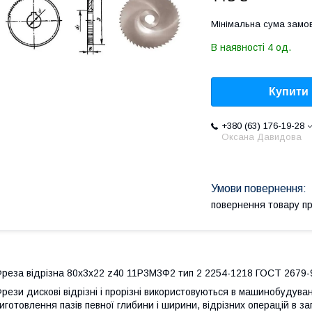
Мінімальна сума замов
В наявності 4 од.
Купити
+380 (63) 176-19-28
Оксана Давидова
повернення товару п
реза відрізна 80х3х22 z40 11Р3М3Ф2 тип 2 2254-1218 ГОСТ 2679-9
рези дискові відрізні і прорізні використовуються в машинобудуван
иготовлення пазів певної глибини і ширини, відрізних операцій в з