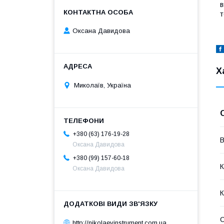
в
т
Оксана Давидова
Х
Миколаїв, Україна
+380 (63) 176-19-28
В
Оксана Давидова
+380 (99) 157-60-18
К
Оксана Давидова
К
http://nikolaevinstrument.com.ua