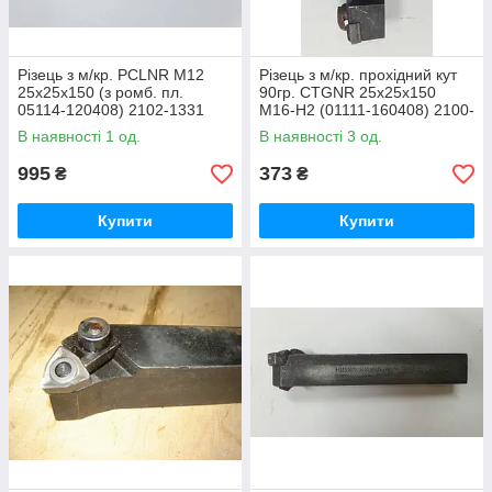
Різець з м/кр. PCLNR M12
Різець з м/кр. прохідний кут
25х25х150 (з ромб. пл.
90гр. CTGNR 25х25х150
05114-120408) 2102-1331
М16-Н2 (01111-160408) 2100-
ГОСТ 24996-81
1512 ГОСТ 26611-85
В наявності 1 од.
В наявності 3 од.
995
373
₴
₴
Купити
Купити