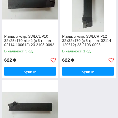
Різець з м/кр. SWLCL P10
Різець з м/кр. SWLCR P12
32х25х170 лівий (з 6-гр. пл.
32х32х170 (з 6-гр. пл. 02114-
02114-100612) 23 2103-0092
120612) 23 2103-0093
(СРСР)
В наявності 3 од.
В наявності 1 од.
622
622
₴
₴
Купити
Купити