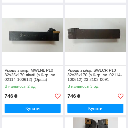
Різець з м/кр. MWLNL P10
Різець з м/кр. SWLCR P10
32х25х170 лівий (з 6-гр. пл.
32х25х170 (з 6-гр. пл. 02114-
02114-100612) (Орша)
100612) 23 2103-0091
(СРСР)
В наявності 2 од.
В наявності 3 од.
746
746
₴
₴
Купити
Купити