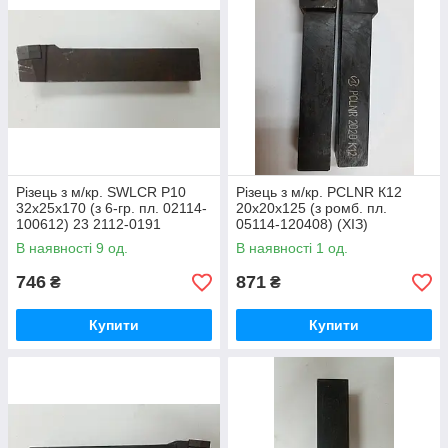
Різець з м/кр. SWLCR P10
Різець з м/кр. PCLNR К12
32х25х170 (з 6-гр. пл. 02114-
20х20х125 (з ромб. пл.
100612) 23 2112-0191
05114-120408) (ХІЗ)
(СРСР)
В наявності 9 од.
В наявності 1 од.
746
871
₴
₴
Купити
Купити