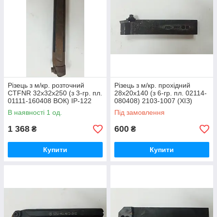
закріплення пластини. Застосовується для закріплення
тригранних пластин.
- Закріплення пластин гвинтом застосовується переважно в
малогабаритних інструментах. Дана схема кріплення
перевершує по жорсткості, надійності, компактності і
наявністю простору для вільного сходу стружки старі системи
з кріпленням пластин притиском зверху.
Різець з м/кр. розточний
Різець з м/кр. прохідний
CTFNR 32х32х250 (з 3-гр. пл.
28х20х140 (з 6-гр. пл. 02114-
01111-160408 ВОК) ІР-122
080408) 2103-1007 (ХІЗ)
(МІЗ)
В наявності 1 од.
Під замовлення
1 368
600
₴
₴
Купити
Купити