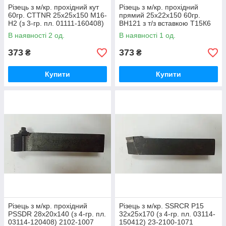
Різець з м/кр. прохідний кут
Різець з м/кр. прохідний
60гр. CTTNR 25х25х150 М16-
прямий 25х22х150 60гр.
Н2 (з 3-гр. пл. 01111-160408)
ВН121 з т/з вставкою Т15К6
2100-1832 ГОСТ 26611-85
(МІЗ)
В наявності 2 од.
В наявності 1 од.
373
373
₴
₴
Купити
Купити
Різець з м/кр. прохідний
Різець з м/кр. SSRCR P15
PSSDR 28х20х140 (з 4-гр. пл.
32х25х170 (з 4-гр. пл. 03114-
03114-120408) 2102-1007
150412) 23-2100-1071