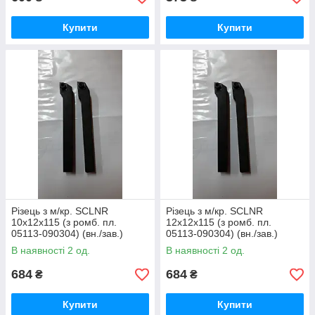
Купити
Купити
Різець з м/кр. SСLNR
Різець з м/кр. SСLNR
10х12х115 (з ромб. пл.
12х12х115 (з ромб. пл.
05113-090304) (вн./зав.)
05113-090304) (вн./зав.)
В наявності 2 од.
В наявності 2 од.
684
684
₴
₴
Купити
Купити