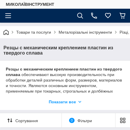
МИКОЛАЇВІНСТРУМЕНТ
Товари та послуги
Металорізальні інструменти
Різці
Резцы с механическим креплением пластин из
твердого сплава
Резцы с механическим креплением пластин из твердого
сплава
обеспечивают высокую производительность при
обработки деталей различных форм, размеров, материалов
и точности. Являются основным инструментом,
применяемым при токарных, строгальных и долбёжных
работах (на соответствующих станках) и получившие
Показати все
наибольшее распространение на практике.
Пластины крепятся к державке механическим путем.
По мере затупления пластин путем их поворота
Сортування
0
Фільтри
производится обновление режущих кромок, что
обеспечивает их быстросменность и не требует переточек.