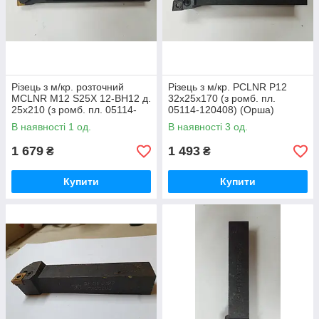
Різець з м/кр. розточний
Різець з м/кр. PCLNR Р12
MCLNR М12 S25X 12-ВН12 д.
32х25х170 (з ромб. пл.
25х210 (з ромб. пл. 05114-
05114-120408) (Орша)
120408) (ХІЗ)
В наявності 1 од.
В наявності 3 од.
1 679
1 493
₴
₴
Купити
Купити