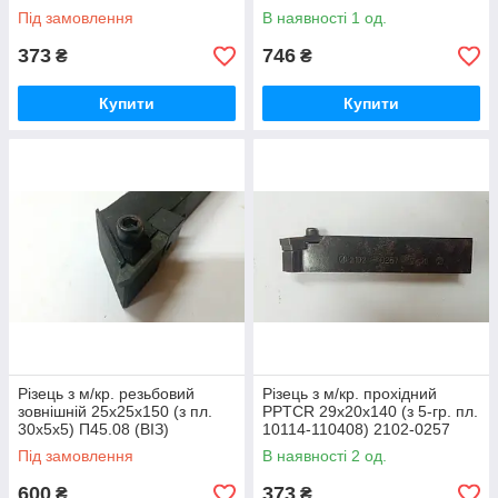
(ХІЗ)
(CCCP)
Під замовлення
В наявності 1 од.
373
746
₴
₴
Купити
Купити
Різець з м/кр. резьбовий
Різець з м/кр. прохідний
зовнішній 25х25х150 (з пл.
PPTCR 29х20х140 (з 5-гр. пл.
30х5х5) П45.08 (ВІЗ)
10114-110408) 2102-0257
(ХІЗ)
Під замовлення
В наявності 2 од.
600
373
₴
₴