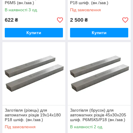
Р6М5 (вн./зав.)
Р18 шліф. (вн./зав.)
В наявності 3 од.
Під замовлення
622
2 500
₴
₴
Купити
Купити
Заготівля (різець) для
Заготівля (брусок) для
автоматних різців 19х14х180
автоматних різців 45х30х205
Р18 шліф. (вн./зав.)
шліф. Р6М5К5/Р18 (вн./зав.)
Під замовлення
В наявності 2 од.