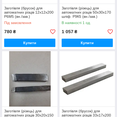
Заготівля (брусок) для
Заготівля (різець) для
автоматних різців 12х12х200
автоматних різців 50х30х170
Р6М5 (вн./зав.)
шліф. Р9К5 (вн./зав.)
Під замовлення
В наявності 1 од.
780
1 057
₴
₴
Купити
Купити
Заготівля (різець) для
Заготівля (брусок) для
автоматних різців 30х20х150
автоматних різців 33х17х200