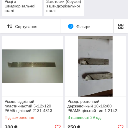
Різці з
Заготовки (бруски)
швидкорізальної
з швидкорізальної
сталі
сталі
Сортування
0
Фільтри
Різець відрізний
Різець розточний
пластинчастий 5х12х120
державочный 16х16х80
Р6М5 цілісний 2131-4313
Р6АМ5 цільний тип 1 2142-
(СРСР)
0668 ГОСТ 10044-73 (Орша)
Під замовлення
В наявності 39 од.
300
250
₴
₴