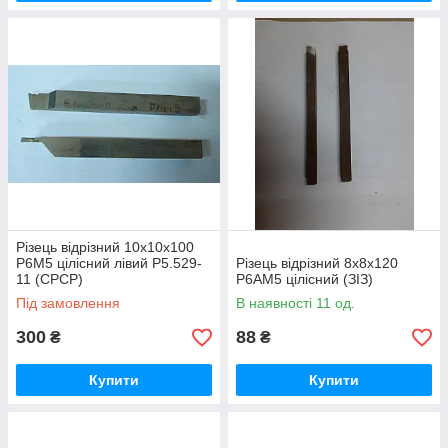
Різець відрізний 10х10х100
Р6М5 цілісний лівий Р5.529-
Різець відрізний 8х8х120
11 (СРСР)
Р6АМ5 цілісний (ЗІЗ)
Під замовлення
В наявності 11 од.
300
88
₴
₴
Купити
Купити