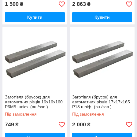
1 500
2 863
₴
₴
Купити
Купити
Заготівля (брусок) для
Заготівля (брусок) для
автоматних різців 16х16х160
автоматних різців 17х17х165
Р6М5 шліф. (вн./зав.)
Р18 шліф. (вн./зав.)
Під замовлення
Під замовлення
749
2 000
₴
₴