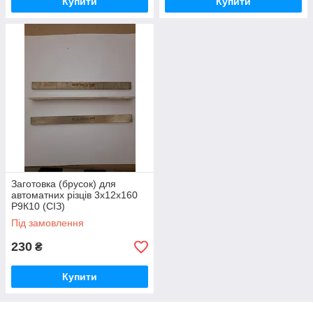
Купити
Купити
Заготовка (брусок) для
автоматних різців 3х12х160
Р9К10 (СІЗ)
Під замовлення
230
₴
Купити